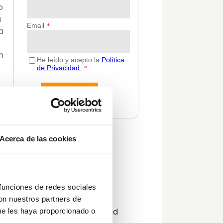
o
a
a
n
 al
La
Acerca de las cookies
Categorías
Actualidad
Consejos
Decoración
 funciones de redes sociales
Guías
con nuestros partners de
Innovación y sostenibilidad
ue les haya proporcionado o
el