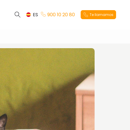
ES
900 10 20 80
Te llamamos