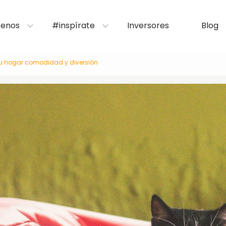
enos
#inspírate
Inversores
Blog
tu hogar comodidad y diversión