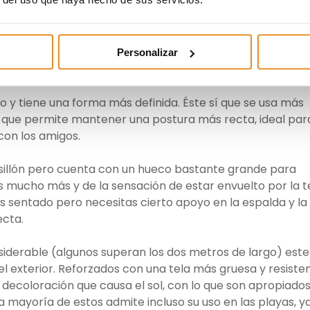
uele ser muy relajada, tanto que es posible que el puff se
 echarte una siesta.
 clásico, podemos encontrar muchos otros que cumplen o
Personalizar
to y tiene una forma más definida. Éste sí que se usa más
a que permite mantener una postura más recta, ideal par
con los amigos.
e sillón pero cuenta con un hueco bastante grande para
s mucho más y de la sensación de estar envuelto por la t
as sentado pero necesitas cierto apoyo en la espalda y la
ecta.
nsiderable (algunos superan los dos metros de largo) este
l exterior. Reforzados con una tela más gruesa y resisten
 decoloración que causa el sol, con lo que son apropiado
la mayoría de estos admite incluso su uso en las playas, y