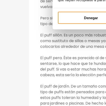
de servir de descanso y la postura s
vuelva tu nuevo lugar favorito para
Pero si bien ese es el modelo más
Denegar
tipo de cometidos perfectamente.
El puff sillón. Es un poco más robus
como sustituto de sillas o mesas y
colocarlos alrededor de una mesa 
El puff pera. Éste es parecido al d
sentarse, lo que hace que te hunda
del puff. Si vas a estar muchas hor
cabeza, esta sería la elección perf
El puff de jardín. De un tamaño co
tipo de puffs están pensados para e
estos puffs toleran la humedad y la
para jardines o piscinas. De hecho 