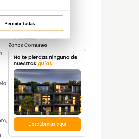
Lifestyle
Lifestyle y decoración
Opinión del Experto
Podcast
tro
Permitir todas
Promociones
Tendencias
Zonas Comunes
a
No te pierdas ninguna de
nuestras
guías
ela
te,
Descúbrelas aquí
s
a