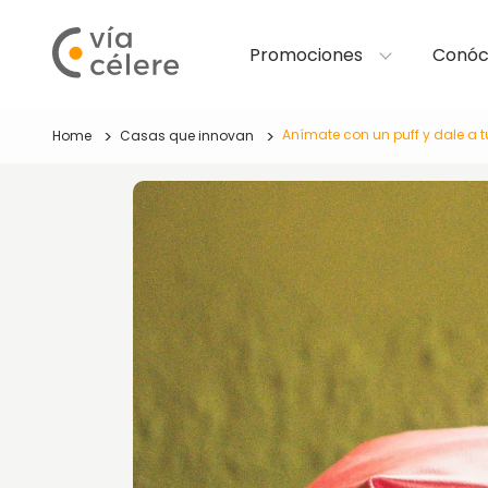
Promociones
Conóc
Anímate con un puff y dale a 
Home
Casas que innovan