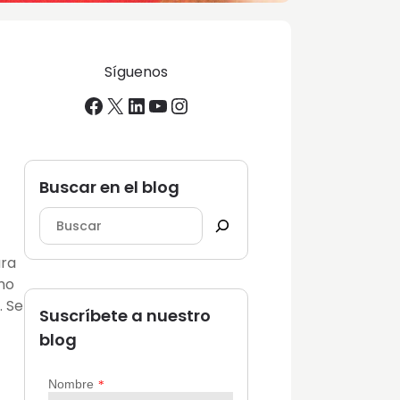
Síguenos
Facebook
X
LinkedIn
YouTube
Instagram
Buscar en el blog
ara
mo
. Se
Suscríbete a nuestro
blog