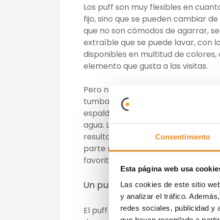
Los puff son muy flexibles en cuanto 
fijo, sino que se pueden cambiar d
que no son cómodos de agarrar, se 
extraíble que se puede lavar, con l
disponibles en multitud de colores, 
elemento que gusta a las visitas.
Pero no olvidemos su mejor caracter
tumbarse en ellos, por acción de n
espalda y nuestras piernas. La pres
agua. Los buenos puff ceden los suf
resultar incómodo, con lo que apo
Consentimiento
parte mala? Que cuando te has ac
favorito, no encontrarás nunca más
Esta página web usa cookie
Un puff para cada rincón de l
Las cookies de este sitio we
y analizar el tráfico. Ademá
redes sociales, publicidad y
El puff tradicional suele tener for
que hayan recopilado a parti