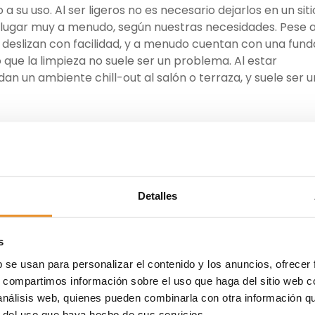
a su uso. Al ser ligeros no es necesario dejarlos en un siti
e lugar muy a menudo, según nuestras necesidades. Pese 
deslizan con facilidad, y a menudo cuentan con una fund
o que la limpieza no suele ser un problema. Al estar
dan un ambiente chill-out al salón o terraza, y suele ser u
ística: son realmente cómodos. Al estar lleno de bolitas,
uestro propio peso, el puff adopta la forma de nuestra
ión es mínima y la sensación es la de estar flotando en el
iciente para coger forma pero sin llegar a hundirse y
star por un modelo de calidad siempre merece la pena. ¿
Detalles
ostumbrado a sentarte en un puff para ver tu programa
 un sofá que te resulte tan cómodo.
s
a casa
b se usan para personalizar el contenido y los anuncios, ofrecer
s, compartimos información sobre el uso que haga del sitio web 
 análisis web, quienes pueden combinarla con otra información q
ma ovalada o rectangular. Su uso principal es simplemente 
r del uso que haya hecho de sus servicios.