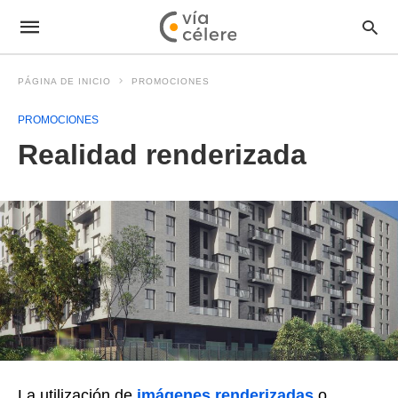
PÁGINA DE INICIO
PROMOCIONES
PROMOCIONES
Realidad renderizada
La utilización de
imágenes renderizadas
o