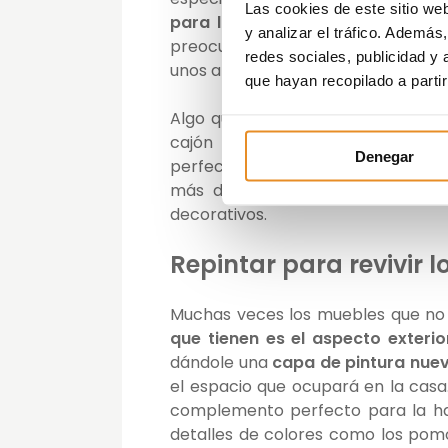
Las cookies de este sitio we
para las herramientas de las pl
y analizar el tráfico. Ademá
preocupes por el tiempo. Ese mu
redes sociales, publicidad y
unos años, habrá sido útil una últim
que hayan recopilado a parti
Algo que suele dar mucho juego s
cajón de madera maciza por eje
Denegar
perfectamente. Forra el interior c
más de uno puedes colocarlos en 
decorativos.
Repintar para revivir 
Muchas veces los muebles que no
que tienen es el aspecto exterio
dándole una
capa de pintura nuev
el espacio que ocupará en la casa
complemento perfecto para la hab
detalles de colores como los pomos