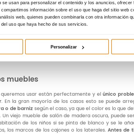
b se usan para personalizar el contenido y los anuncios, ofrecer
antas o para guardar la vajilla de las barbacoas
. N
s, compartimos información sobre el uso que haga del sitio web 
eble ya ha cumplido su cometido y aunque se estrope
 análisis web, quienes pueden combinarla con otra información q
a vez.
r del uso que haya hecho de sus servicios.
on los
cajones
y las
baldas
, ya que tiene mil y un usos
mplo, si se coloca en la pared puede hacer de esta
Personalizar
on un papel decorativo bonito y barniza el resto. Si ti
un pasillo y llenarlos de libros, figuras u otros obj
los muebles
 queremos usar están perfectamente y el
único probl
r
. En la gran mayoría de los casos esto se puede arre
a o de barniz
según el caso, ya que el color es lo que de
. Un viejo mueble de salón de madera oscura, puede se
itación de los niños si se pinta de blanco y se le añ
, los marcos de los cajones o los laterales.
Antes de t