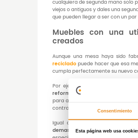
cualquiera de segunda mano solo p
viejos o antiguos y dales una segund
que pueden llegar a ser con un par
Muebles con una uti
creados
Aunque una mesa haya sido fabr
reciclado
puede hacer que esa me
cumpla perfectamente su nuevo c
Por ejemplo el
típico mueble au
reformado
. Al tener varios cajone
para alargar la zona utilizable y 
contra la pared, ya tenemos un
per
Consentimiento
Igual que con el mueble de la 
demasiado viejo para seguir u
Esta página web usa cookie
especial de exteriores y sacarlo a 