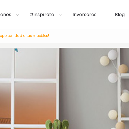
enos
#inspírate
Inversores
Blog
oportunidad a tus muebles!