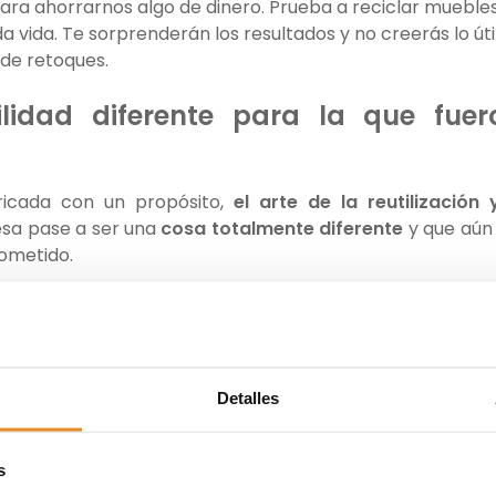
ara ahorrarnos algo de dinero. Prueba a reciclar mueble
a vida. Te sorprenderán los resultados y no creerás lo úti
 de retoques.
lidad diferente para la que fuer
icada con un propósito,
el arte de la reutilización 
sa pase a ser una
cosa totalmente diferente
y que aún 
ometido.
xiliar de cocina que ya no usamos después de habe
s y baldas para diferentes usos, se le puede añadir una t
una escuadra para sostener el peso. Con ese añadido y pu
fecto escritorio infantil
.
Detalles
cocina, es posible que tengas algún
mueble de inte
sándolo
. En ese caso puedes lijarlo, pintarlo con pin
s
la terraza o al jardín. Servirá como
mueble de almacen