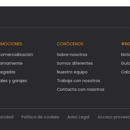
OMOCIONES
CONÓCENOS
#IN
comercialización
Sobre nosotros
Noti
óximamente
Somos diferentes
Guí
regadas
Nuestro equipo
Calc
ales y garajes
Trabaja con nosotros
Contacta con nosotros
vacidad
Política de cookies
Aviso Legal
Acceso proveed