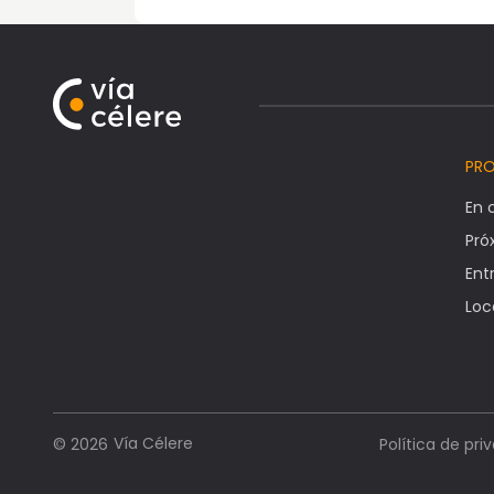
PR
En 
Pr
Ent
Loc
Vía Célere
© 2026
Política de pri