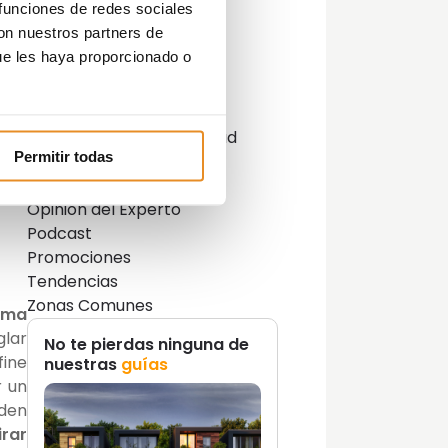
Categorías
 funciones de redes sociales
o te
con nuestros partners de
Actualidad
e en
ue les haya proporcionado o
Consejos
Decoración
Guías
. Un
Innovación y sostenibilidad
nte
Permitir todas
Lifestyle
enes
Lifestyle y decoración
etos
Opinión del Experto
Podcast
Promociones
Tendencias
Zonas Comunes
ema
glar
No te pierdas ninguna de
fine
nuestras
guías
r un
aden
irar