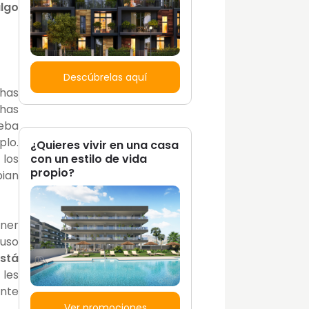
algo
Descúbrelas aquí
chas
chas
ueba
plo.
¿Quieres vivir en una casa
con un estilo de vida
 los
propio?
ian
ener
 uso
está
 les
ente
Ver promociones