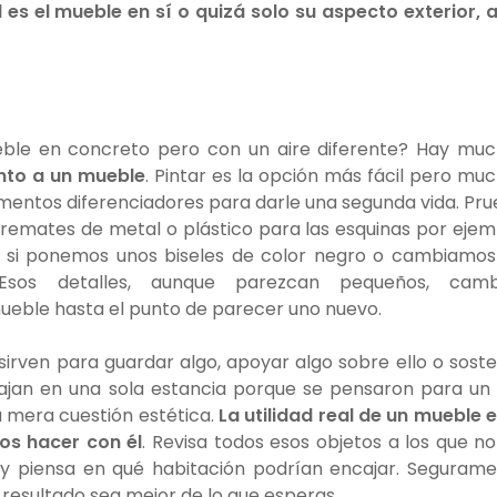
 es el mueble en sí o quizá solo su aspecto exterior, 
eble en concreto pero con un aire diferente? Hay mu
into a un mueble
. Pintar es la opción más fácil pero mu
mentos diferenciadores para darle una segunda vida. Pr
 remates de metal o plástico para las esquinas por ejem
i ponemos unos biseles de color negro o cambiamos
Esos detalles, aunque parezcan pequeños, camb
eble hasta el punto de parecer uno nuevo.
sirven para guardar algo, apoyar algo sobre ello o sost
ajan en una sola estancia porque se pensaron para un
a mera cuestión estética.
La utilidad real de un mueble 
os hacer con él
. Revisa todos esos objetos a los que no
 y piensa en qué habitación podrían encajar. Seguram
el resultado sea mejor de lo que esperas.