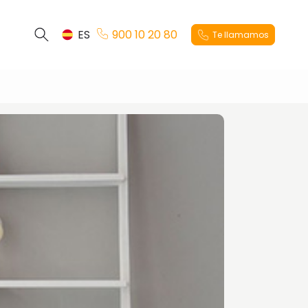
ES
900 10 20 80
Te llamamos