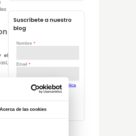
s
les
Suscríbete a nuestro
blog
on
y el
así,
rla
abla
esta
Acerca de las cookies
rior
tura
aje