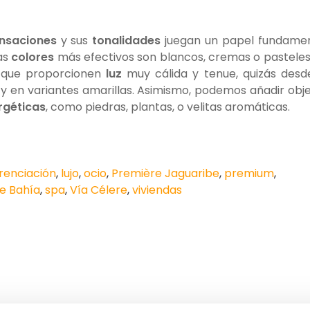
nsaciones
y sus
tonalidades
juegan un papel fundame
as
colores
más efectivos son blancos, cremas o pasteles
e que proporcionen
luz
muy cálida y tenue, quizás desd
o y en variantes amarillas. Asimismo, podemos añadir obj
rgéticas
, como piedras, plantas, o velitas aromáticas.
erenciación
,
lujo
,
ocio
,
Première Jaguaribe
,
premium
,
e Bahía
,
spa
,
Vía Célere
,
viviendas