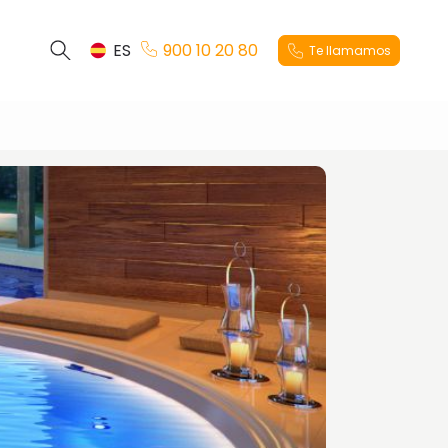
ES
900 10 20 80
Te llamamos