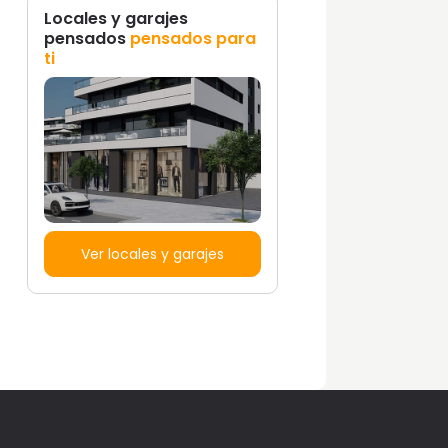
Locales y garajes
pensados
pensados para
ti
Ver locales y garajes