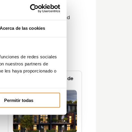
Decoración
Guías
Innovación y sostenibilidad
Lifestyle
Acerca de las cookies
Lifestyle y decoración
Opinión del Experto
Podcast
Promociones
 funciones de redes sociales
Tendencias
con nuestros partners de
Zonas Comunes
ue les haya proporcionado o
No te pierdas ninguna de
nuestras
guías
Permitir todas