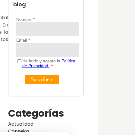
blog
ntal
. En
e la
etos
Categorías
Actualidad
Consejos