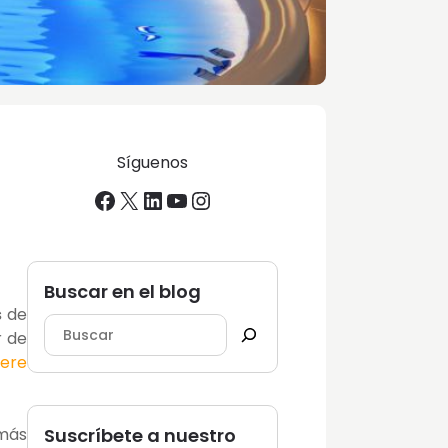
Síguenos
Facebook
X
LinkedIn
YouTube
Instagram
Buscar en el blog
s
de
r de
iere
 más
Suscríbete a nuestro