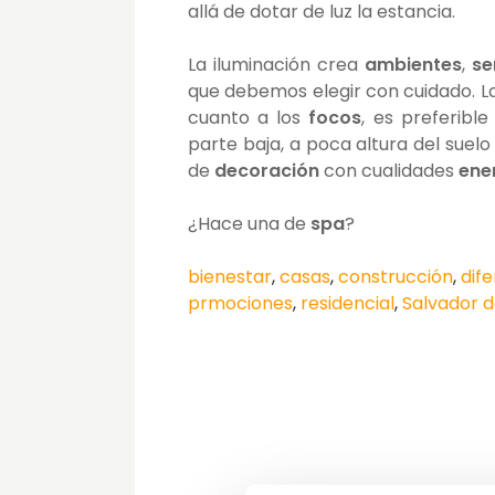
allá de dotar de luz la estancia.
La iluminación crea
ambientes
,
se
que debemos elegir con cuidado. L
cuanto a los
focos
, es preferibl
parte baja, a poca altura del suel
de
decoración
con cualidades
ene
¿Hace una de
spa
?
bienestar
,
casas
,
construcción
,
dif
prmociones
,
residencial
,
Salvador d