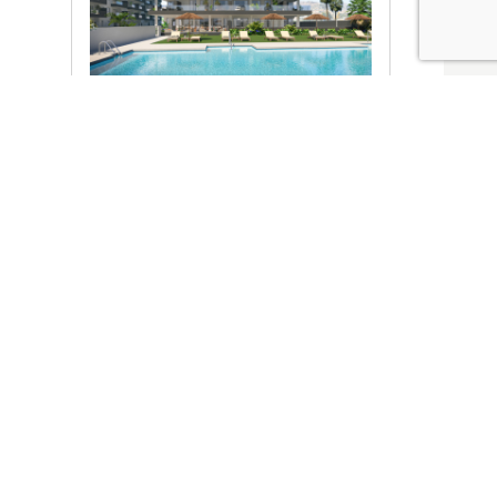
Ver promociones
Locales y garajes pensados
pensados para ti