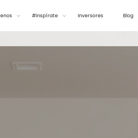
enos
#inspírate
Inversores
Blog