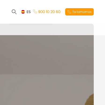
ES
900 10 20 80
Te llamamos