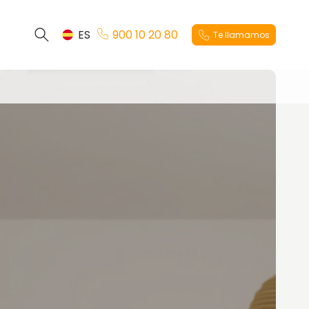
ES
900 10 20 80
Te llamamos