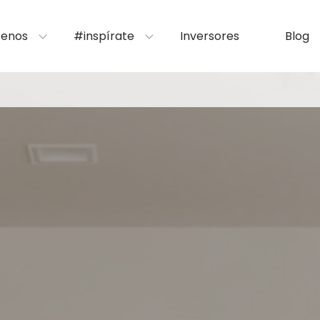
enos
#inspírate
Inversores
Blog