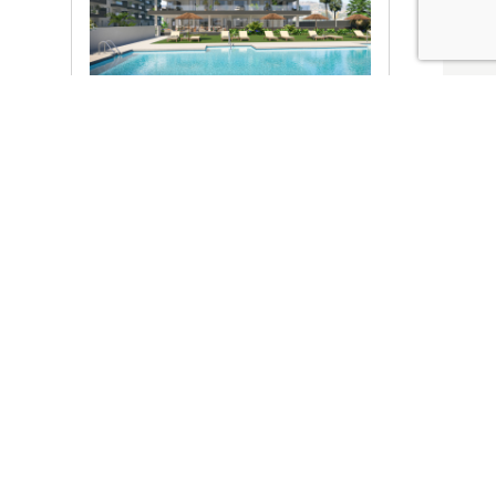
Ver promociones
Locales y garajes pensados
pensados para ti