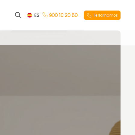
ES
900 10 20 80
Te llamamos