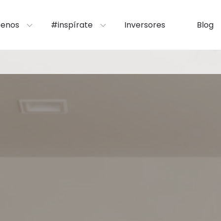
enos
#inspírate
Inversores
Blog