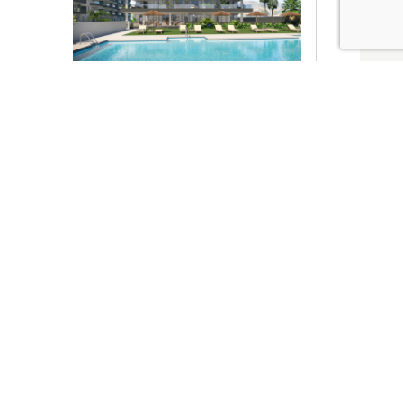
Ver promociones
Locales y garajes pensados
pensados para ti