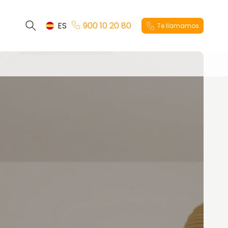
ES
900 10 20 80
Te llamamos