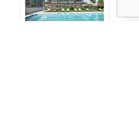
Ver promociones
Locales y garajes pensados
pensados para ti