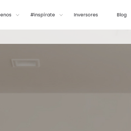
enos
#inspírate
Inversores
Blog