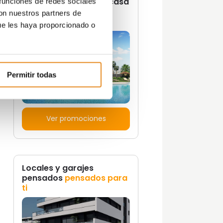
¿Quieres vivir en una casa
 funciones de redes sociales
con un estilo de vida
con nuestros partners de
propio?
ue les haya proporcionado o
e
e te
Permitir todas
Ver promociones
Locales y garajes
pensados
pensados para
ti