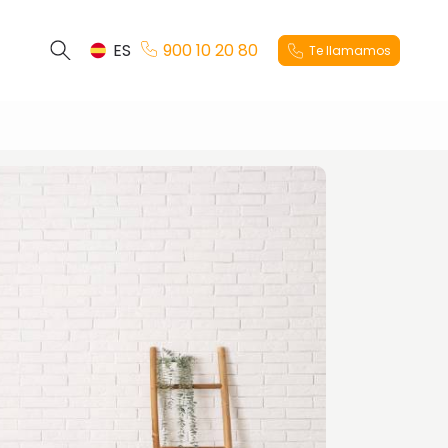
ES
900 10 20 80
Te llamamos