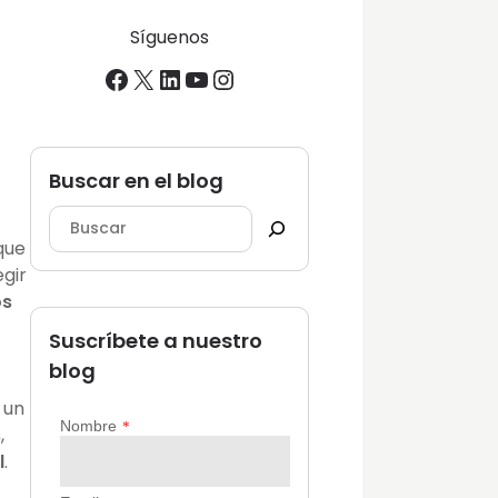
Síguenos
Facebook
X
LinkedIn
YouTube
Instagram
Buscar en el blog
que
gir
os
Suscríbete a nuestro
blog
 un
s
,
l
.