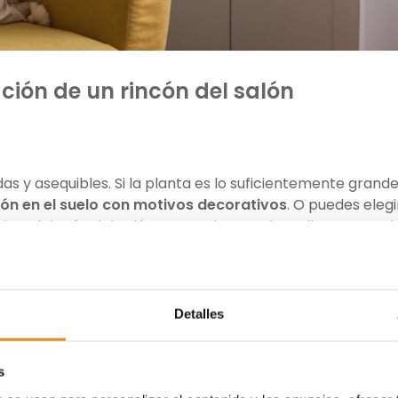
ción de un rincón del salón
a
das y asequibles. Si la planta es lo suficientemente grande
ón en el suelo con motivos decorativos
. O puedes elegi
n al rincón del salón para colocar sobre ella una o vari
utilizar cestas para crear centros florales
o emplear
u
cialmente.
nqueta
Detalles
 convertir el rincón de tu salón en una alternativa al sofá 
s
on opciones muy demandadas en estos casos
, porque