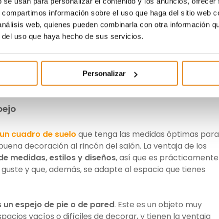
ltan bastante cómodos y también pueden usarse como
b se usan para personalizar el contenido y los anuncios, ofrecer
o pequeño espacio de almacenamiento.
s, compartimos información sobre el uso que haga del sitio web 
 análisis web, quienes pueden combinarla con otra información q
e necesitas decorar está cerca de una ventana o tiene
r del uso que haya hecho de sus servicios.
a
lámpara
(como alternativa, puedes poner un aplique d
puedes usarlo como espacio
aparte para la lectura, el
en lugar de un puff puedes colocar una silla o banqueta qu
Personalizar
para sentarte en ella durante largos ratos.
pejo
un cuadro de suelo
que tenga las medidas óptimas para
buena decoración al rincón del salón. La ventaja de los
de medidas, estilos y diseños
, así que es prácticamente
guste y que, además, se adapte al espacio que tienes
es un espejo de pie o de pared
. Este es un objeto muy
pacios vacíos o difíciles de decorar, y tienen la ventaja