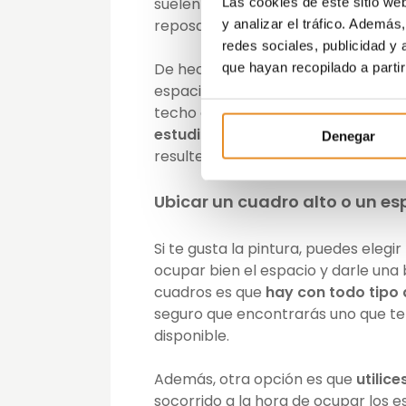
suelen ocupar poco espacio, resu
Las cookies de este sitio we
reposapiés e incluso como mesa 
y analizar el tráfico. Ademá
redes sociales, publicidad y
De hecho, si el rincón del salón qu
que hayan recopilado a parti
espacio suficiente para colocar un
techo o pared sobre él), también 
estudio o la siesta
. En este caso, 
Denegar
resulte lo suficientemente cómoda 
Ubicar un cuadro alto o un es
Si te gusta la pintura, puedes elegir
ocupar bien el espacio y darle una 
cuadros es que
hay con todo tipo 
seguro que encontrarás uno que te 
disponible.
Además, otra opción es que
utilic
socorrido a la hora de ocupar los es