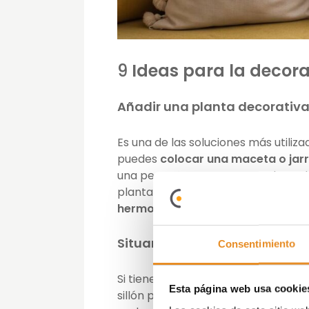
9
Ideas para la decora
Añadir una planta decorativ
Es una de las soluciones más utiliza
puedes
colocar una maceta o jarr
una pequeña mesa que se adapte bie
plantas: por ejemplo, quizá quieras
hermoso jarrón
que te guste espe
Situar un puff, una silla o ba
Consentimiento
Si tienes espacio suficiente, puedes
Esta página web usa cookie
sillón para el descanso.
Los
puffs
s