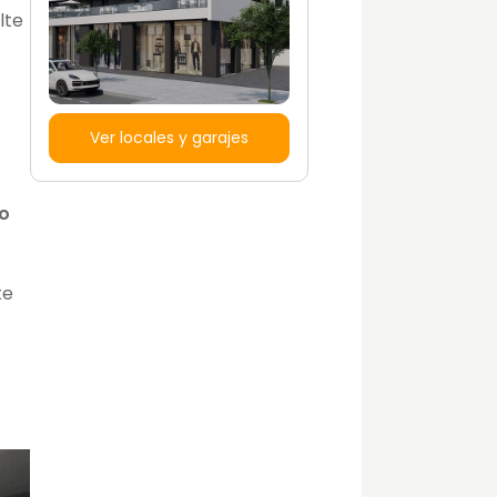
lte
Ver locales y garajes
 o
te