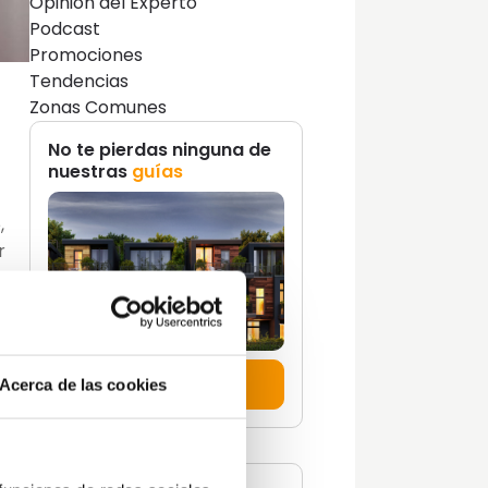
Opinión del Experto
Podcast
Promociones
Tendencias
Zonas Comunes
No te pierdas ninguna de
nuestras
guías
,
r
as
n
Descúbrelas aquí
Acerca de las cookies
o