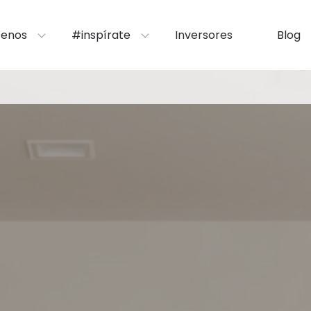
enos
#inspírate
Inversores
Blog