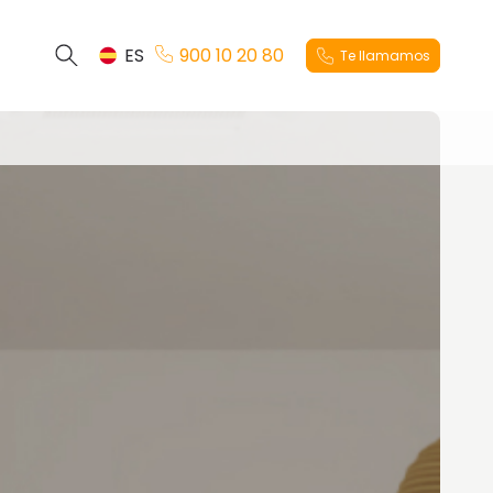
ES
900 10 20 80
Te llamamos