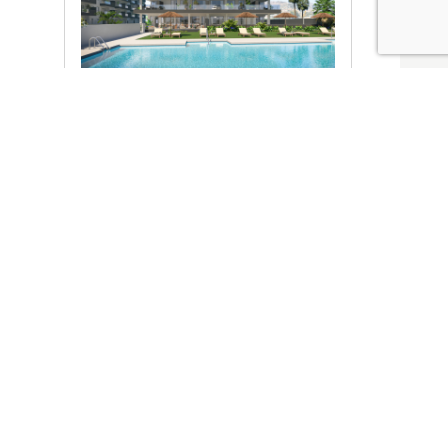
Ver promociones
Locales y garajes pensados
pensados para ti