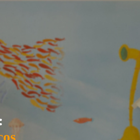
:
cos