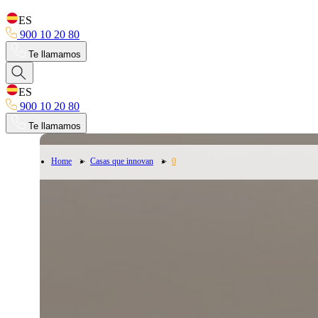
ES
900 10 20 80
Te llamamos
ES
900 10 20 80
Te llamamos
0
Home
Casas que innovan