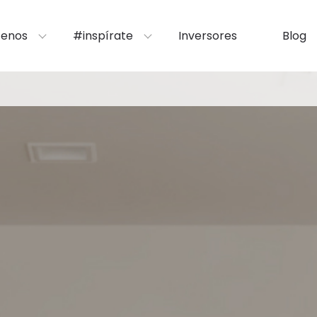
enos
#inspírate
Inversores
Blog