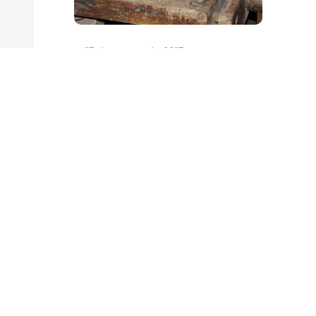
17 de marzo de 2017
Yo restauro: baúl vintage