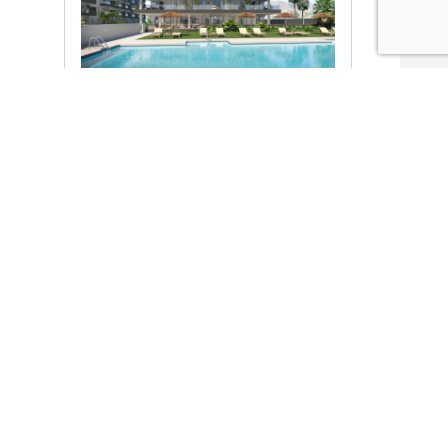
Ver promociones
Locales y garajes pensados
pensados para ti