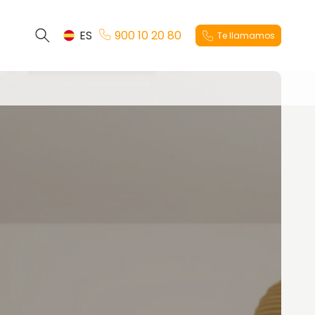
ES
900 10 20 80
Te llamamos