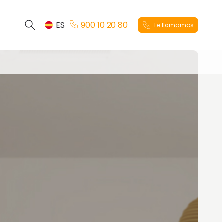
ES
900 10 20 80
Te llamamos