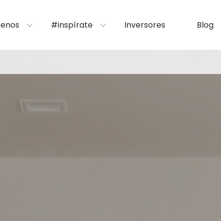
enos
#inspírate
Inversores
Blog