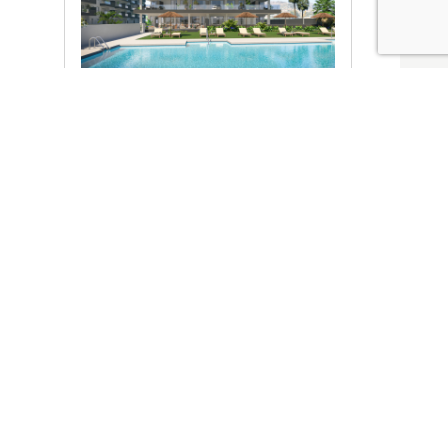
Ver promociones
Locales y garajes pensados
pensados para ti