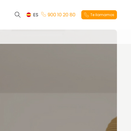
ES
900 10 20 80
Te llamamos