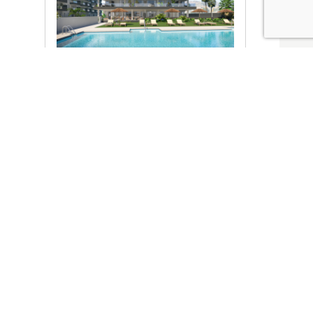
Ver promociones
Locales y garajes pensados
pensados para ti