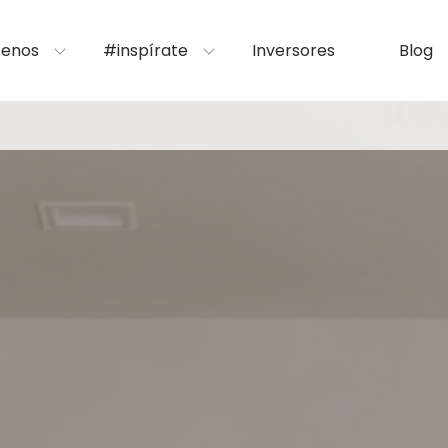
enos
#inspírate
Inversores
Blog