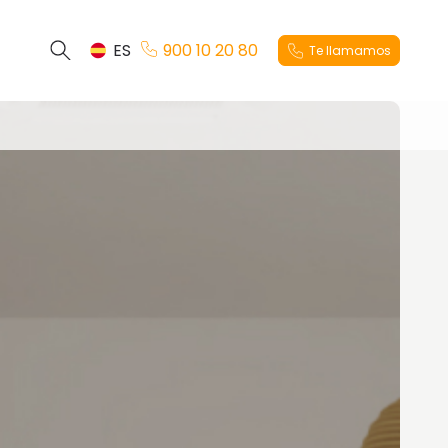
ES
900 10 20 80
Te llamamos