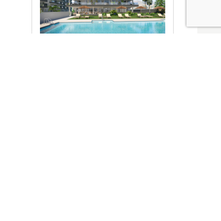
Ver promociones
Locales y garajes pensados
pensados para ti