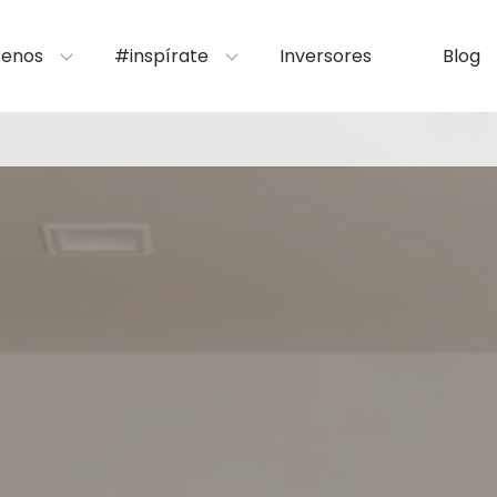
enos
#inspírate
Inversores
Blog