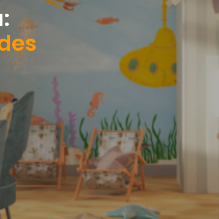
:
des