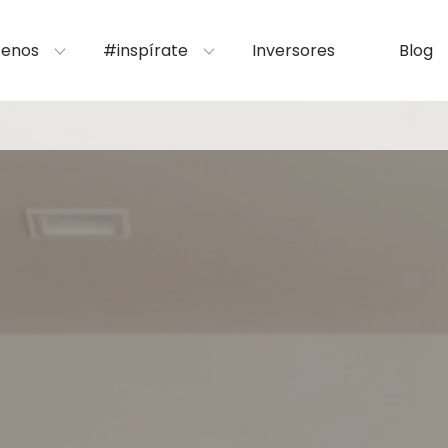
enos
#inspírate
Inversores
Blog