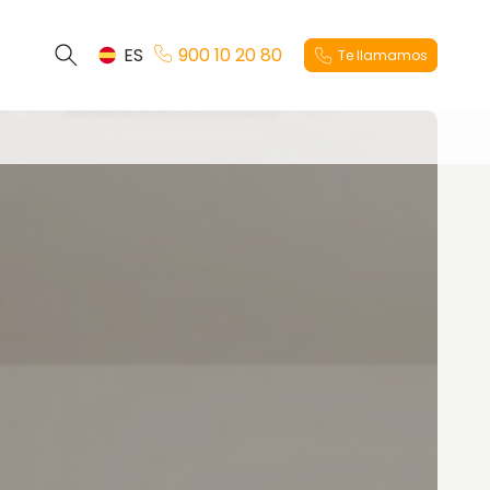
ES
900 10 20 80
Te llamamos