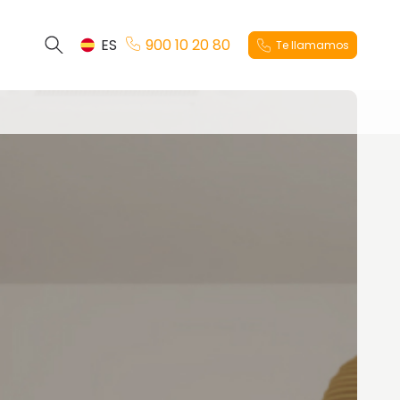
ES
900 10 20 80
Te llamamos