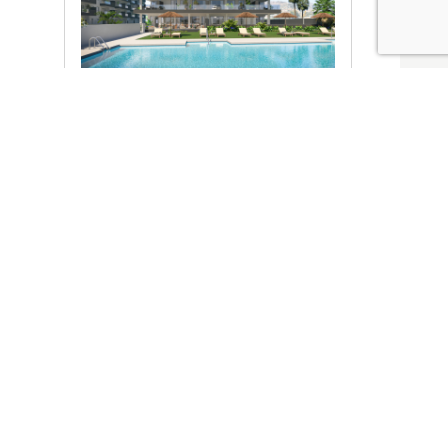
Ver promociones
Locales y garajes pensados
pensados para ti