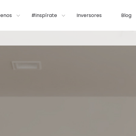
enos
#inspírate
Inversores
Blog