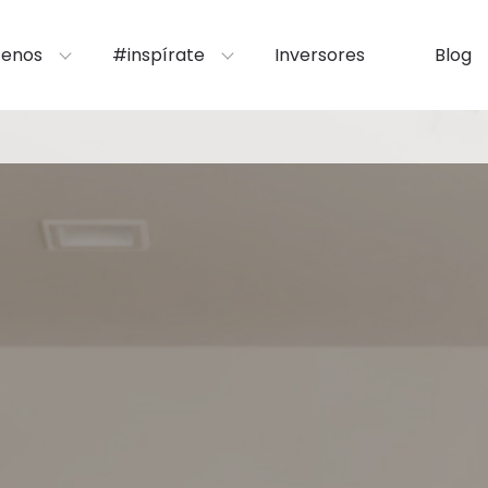
enos
#inspírate
Inversores
Blog