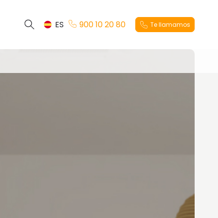
ES
900 10 20 80
Te llamamos