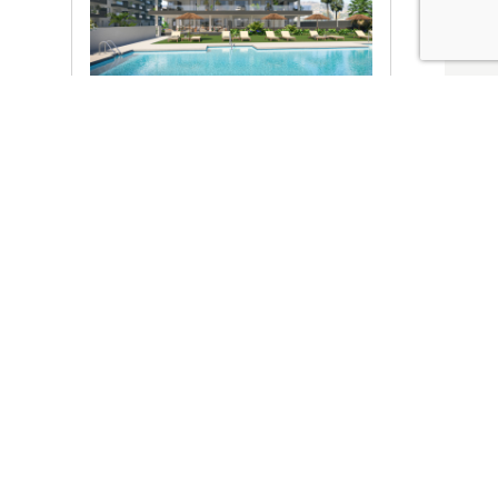
Ver promociones
Locales y garajes pensados
pensados para ti