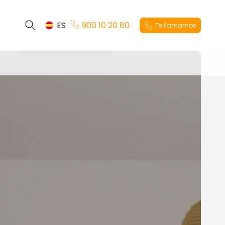
ES
900 10 20 80
Te llamamos