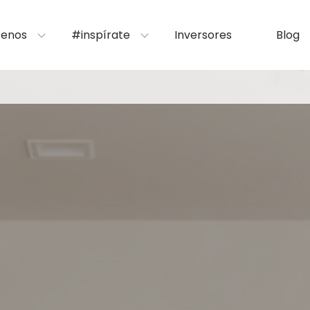
enos
#inspírate
Inversores
Blog