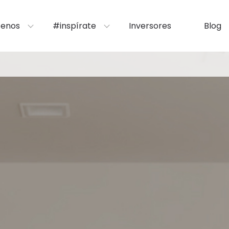
enos
#inspírate
Inversores
Blog