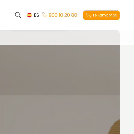
ES
900 10 20 80
Te llamamos