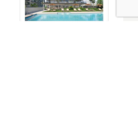
Ver promociones
Locales y garajes pensados
pensados para ti