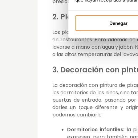
presionarlas para asegurarnos de 
2. Platos y bandejas d
Denegar
Los platos y bandejas de pizarra 
en restaurantes. Pero además de 
lavarse a mano con agua y jabón. N
a las altas temperaturas del lavavaji
3. Decoración con pint
La decoración con pintura de piza
los dormitorios de los niños, sino t
puertas de entrada, pasando por 
darles un toque diferente y orig
podemos cambiarlo.
Dormitorios infantiles:
la pi
expresen, pero también par