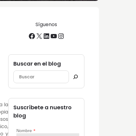
Síguenos
Facebook
X
LinkedIn
YouTube
Instagram
Buscar en el blog
a la
Suscríbete a nuestro
opia
blog
osos
ico,
go y