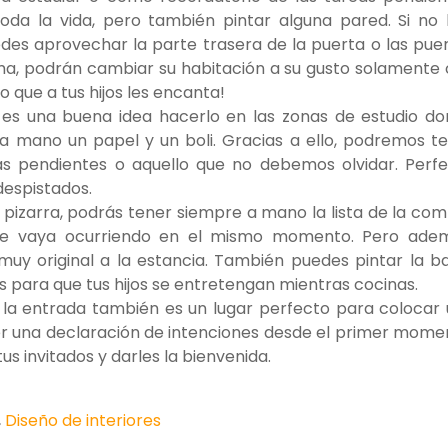
oda la vida, pero también pintar alguna pared. Si no
es aprovechar la parte trasera de la puerta o las pue
rma, podrán cambiar su habitación a su gusto solamente
o que a tus hijos les encanta!
es una buena idea hacerlo en las zonas de estudio d
 mano un papel y un boli. Gracias a ello, podremos t
s pendientes o aquello que no debemos olvidar. Perf
despistados.
e pizarra, podrás tener siempre a mano la lista de la co
te vaya ocurriendo en el mismo momento. Pero adem
muy original a la estancia. También puedes pintar la b
para que tus hijos se entretengan mientras cocinas.
:
la entrada también es un lugar perfecto para colocar
er una declaración de intenciones desde el primer mome
s invitados y darles la bienvenida.
,
Diseño de interiores