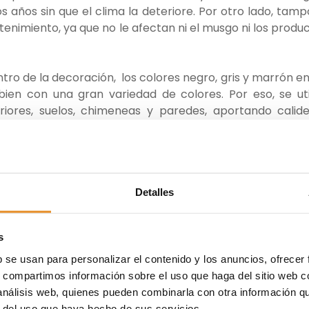
s años sin que el clima la deteriore. Por otro lado, tam
imiento, ya que no le afectan ni el musgo ni los produ
tro de la decoración, los colores negro, gris y marrón en
en con una gran variedad de colores. Por eso, se uti
iores, suelos, chimeneas y paredes, aportando calid
Veamos con más detalle algunos de los
usos más frecuen
l hogar
y aprovecha para sacar ideas para el tuyo:
Detalles
nteresante para suelos exteriores por sus propied
s
 podemos usarla para cubrir el suelo que rodea la pisci
b se usan para personalizar el contenido y los anuncios, ofrecer
í, antes de instalarlo como revestimiento para suelos
s, compartimos información sobre el uso que haga del sitio web 
perficie está completamente lisa. No obstante, en el ja
 análisis web, quienes pueden combinarla con otra información q
e todo su se hace sobre la tierra pues solamente hay
r del uso que haya hecho de sus servicios.