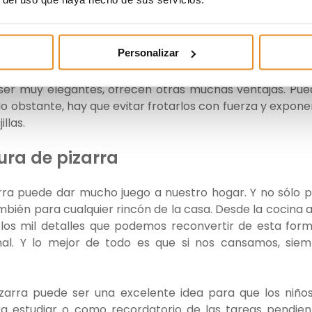
que no se mueven.
e pizarra
Personalizar
están de moda. Seguro que has podido verlos más de una
ser muy elegantes, ofrecen otras muchas ventajas. Pu
o obstante, hay que evitar frotarlos con fuerza y expone
llas.
ura de pizarra
rra puede dar mucho juego a nuestro hogar. Y no sólo 
ambién para cualquier rincón de la casa. Desde la cocina a
los mil detalles que podemos reconvertir de esta for
inal. Y lo mejor de todo es que si nos cansamos, sie
zarra puede ser una excelente idea para que los niño
a estudiar o como recordatorio de las tareas pendien