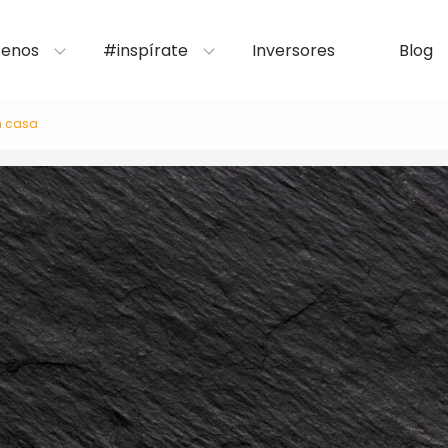
enos
#inspírate
Inversores
Blog
en casa