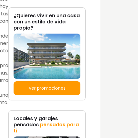
 hay
rtas
¿Quieres vivir en una casa
 con
con un estilo de vida
propio?
onde
ener
ecto
mpra
ás,
arra
Ver promociones
 una
nto.
Locales y garajes
pensados
pensados para
ti