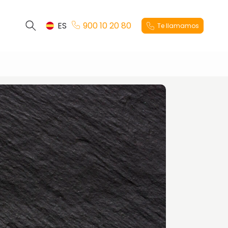
ES
900 10 20 80
Te llamamos