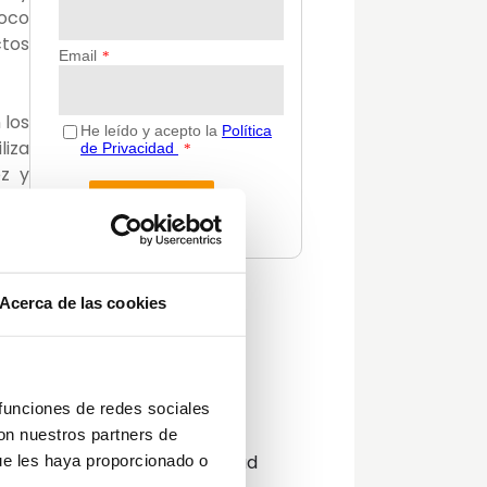
poco
ctos
 los
liza
ez y
tes
Acerca de las cookies
Categorías
Actualidad
ades
Consejos
na o
Decoración
 funciones de redes sociales
, es
Guías
con nuestros partners de
rdín
Innovación y sostenibilidad
ue les haya proporcionado o
 que