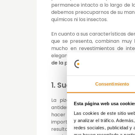
permanece intacto a lo largo de lo
debemos preocuparnos de su manten
químicos ni los insectos.
En cuanto a sus características den
que se presenta, combinan muy bi
mucho en revestimientos de inter
elegancia a cualquier habitación. 
de la pizarra en la decoración de
1. Suelos exteriores
Consentimiento
La pizarra es un material muy i
Esta página web usa cookie
antideslizantes. Por este motivo,
Las cookies de este sitio we
hacer caminos en el jardín. Eso s
y analizar el tráfico. Ademá
importante asegurarse de que la su
redes sociales, publicidad y
resulta mucho más sencillo, sobr
que hayan recopilado a parti