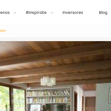
enos
#inspírate
Inversores
Blog
alón