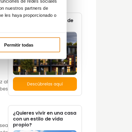
 funciones de redes sociales
Tendencias
rmas
con nuestros partners de
Zonas Comunes
para
ue les haya proporcionado o
No te pierdas ninguna de
nuestras
guías
r el
 del
muy
Permitir todas
z al
Descúbrelas aquí
ebes
¿Quieres vivir en una casa
con un estilo de vida
propio?
 sea