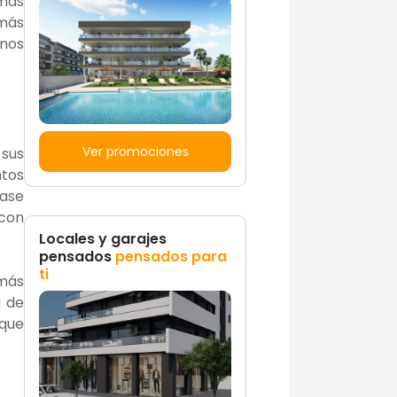
 más
 más
unos
Ver promociones
 sus
ntos
base
 con
Locales y garajes
pensados
pensados para
ti
 más
a de
 que