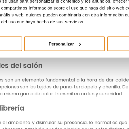
b se usan para personalizar el contenido y los anuncios, ofrecer
 el respaldo. Pero si vas a cambiarlo, recuerda que las fo
s, compartimos información sobre el uso que haga del sitio web 
n cuanto a los cojines, elígelos de diferentes tamaños 
 análisis web, quienes pueden combinarla con otra información q
xcesos.
r del uso que haya hecho de sus servicios.
s al tacto son una de las mejores opciones para abriga
 del frío, pero además ayudan a absorber la humedad
es que vienen mezcladas con lana ofrecen un tacto 
Personalizar
les del salón
iles son un elemento fundamental a la hora de dar calide
opciones son los tejidos de pana, terciopelo y chenilla. D
a misma gama de color transmiten orden y serenidad.
ibrería
n el ambiente y disimular su presencia, lo normal es que