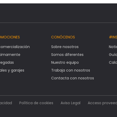
OMOCIONES
CONÓCENOS
#IN
comercialización
Sobre nosotros
Noti
óximamente
Somos diferentes
Guí
regadas
Nuestro equipo
Calc
ales y garajes
Trabaja con nosotros
Contacta con nosotros
vacidad
Política de cookies
Aviso Legal
Acceso proveed