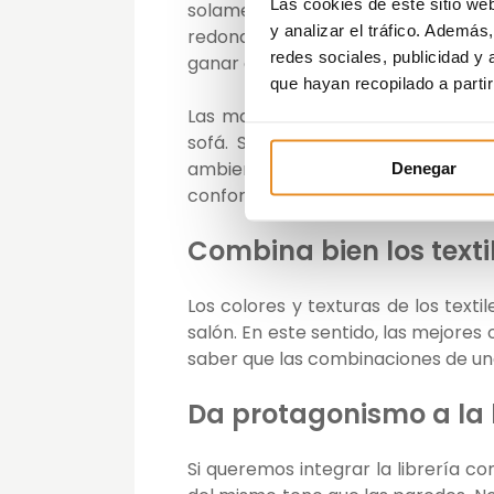
Las cookies de este sitio we
solamente los cojines del asiento y
y analizar el tráfico. Ademá
redondeadas aportan más calidez. E
redes sociales, publicidad y
ganar dinamismo. Eso sí, evita los e
que hayan recopilado a parti
Las mantas con pelo largo y suave
sofá. Son un excelente aislante
ambiente. Aquellas composicion
Denegar
confortable.
Combina bien los texti
Los colores y texturas de los text
salón. En este sentido, las mejores 
saber que las combinaciones de un
Da protagonismo a la l
Si queremos integrar la librería co