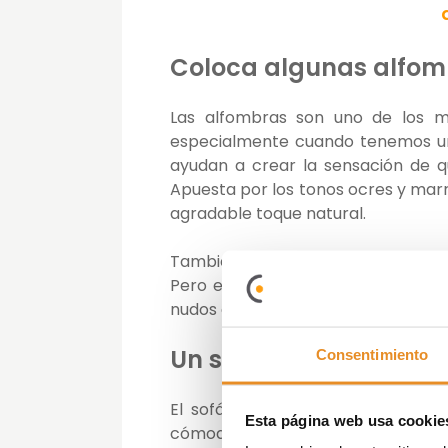
Coloca algunas alfom
Las alfombras son uno de los me
especialmente cuando tenemos un 
ayudan a crear la sensación de q
Apuesta por los tonos ocres y marro
agradable toque natural.
También puedes decantarte por las 
Pero evita las de pelo largo, ya 
nudos cortos y densos son una exc
Un sofá confortable
Consentimiento
El sofá es el verdadero protagon
Esta página web usa cookie
cómodo y estéticamente bonito. S