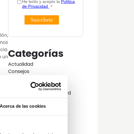
lón,
 nos
cia.
Categorías
e un
Actualidad
Consejos
ano.
Decoración
s de
Guías
Innovación y sostenibilidad
Lifestyle
Acerca de las cookies
Lifestyle y decoración
Opinión del Experto
Podcast
 sea
Promociones
izar