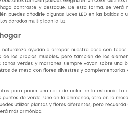
 obstante, también puedes elegirla en un color distinto,
haga contraste y destaque. De esta forma, se verá
én puedes añadirle algunas luces LED en las baldas o 
os dorados multiplican la luz.
 hogar
 naturaleza ayudan a arropar nuestra casa con todos
vés de los propios muebles, pero también de los eleme
 los tonos verdes y marrones siempre vayan sobre una 
tros de mesa con flores silvestres y complementarlas
ctos para poner una nota de color en la estancia. Lo
 puntos de verde. Uno en la chimenea, otro en la mes
Puedes utilizar plantas y flores diferentes, pero recuerda
 verá más armónica.