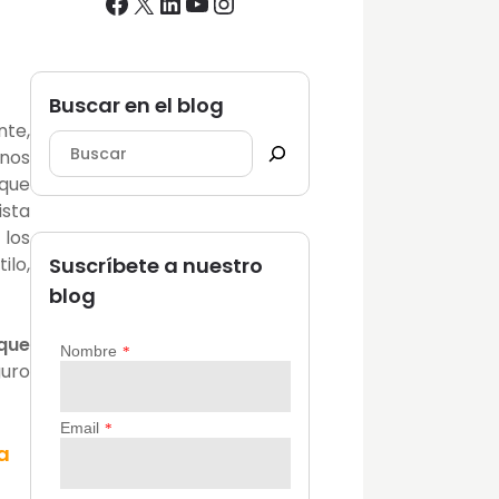
Facebook
X
LinkedIn
YouTube
Instagram
Buscar en el blog
nte,
 nos
 que
ista
 los
ilo,
Suscríbete a nuestro
blog
que
guro
a