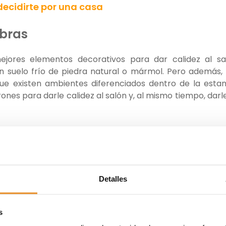
decidirte por una casa
bras
jores elementos decorativos para dar calidez al sa
suelo frío de piedra natural o mármol. Pero además,
ue existen ambientes diferenciados dentro de la estan
nes para darle calidez al salón y, al mismo tiempo, darl
alfombras de lana, cálidas en invierno y frescas en ver
que solamente sirven para acumular polvo. En cambio, la
elente opción.
Detalles
ista de cualquier salón, por lo que es importante que
s
i no puedes permitirte comprar uno nuevo, puedes tap