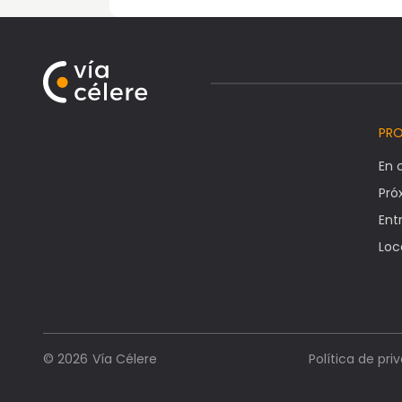
PR
En 
Pr
Ent
Loc
Vía Célere
© 2026
Política de pri