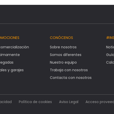
OMOCIONES
CONÓCENOS
#IN
comercialización
Sobre nosotros
Noti
óximamente
Somos diferentes
Guí
regadas
Nuestro equipo
Calc
ales y garajes
Trabaja con nosotros
Contacta con nosotros
vacidad
Política de cookies
Aviso Legal
Acceso proveed