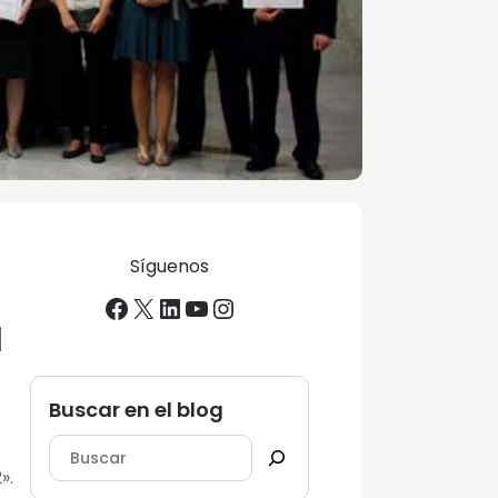
Síguenos
Facebook
X
LinkedIn
YouTube
Instagram
N
Buscar en el blog
».