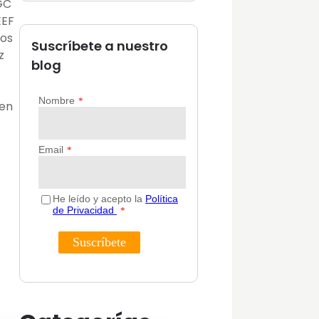
AGC
EEF
ros
Suscríbete a nuestro
z
blog
 en