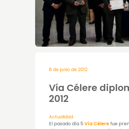
8 de junio de 2012
Vía Célere diplo
2012
Actualidad
El pasado día 5
Vía Célere
fue prem