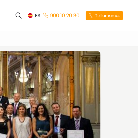
ES
900 10 20 80
Te llamamos