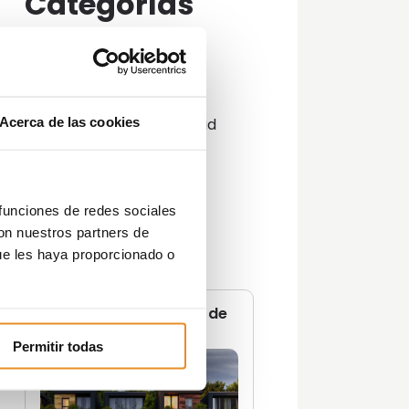
Categorías
Actualidad
Consejos
Decoración
Guías
Acerca de las cookies
Innovación y sostenibilidad
Lifestyle
Lifestyle y decoración
Opinión del Experto
Podcast
 funciones de redes sociales
Promociones
con nuestros partners de
Tendencias
ue les haya proporcionado o
Zonas Comunes
No te pierdas ninguna de
nuestras
guías
Permitir todas