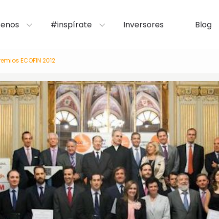
enos
#inspírate
Inversores
Blog
remios ECOFIN 2012