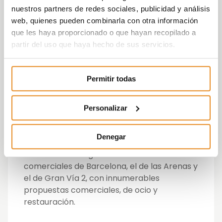
gimnasio equipado para hacer deporte y
nuestros partners de redes sociales, publicidad y análisis
mantenerte en forma sin salir de casa con
web, quienes pueden combinarla con otra información
máquinas de última generación como cinta
que les haya proporcionado o que hayan recopilado a
para correr, zona de descanso y pista de
partir del uso que haya hecho de sus servicios.
pádel para compartir divertidos momentos
con familiares y amigos.
Permitir todas
Personalizar
Denegar
Todo ello, en una privilegiada ubicación
entre dos de los grandes centros
comerciales de Barcelona, el de las Arenas y
el de Gran Vía 2, con innumerables
propuestas comerciales, de ocio y
restauración.