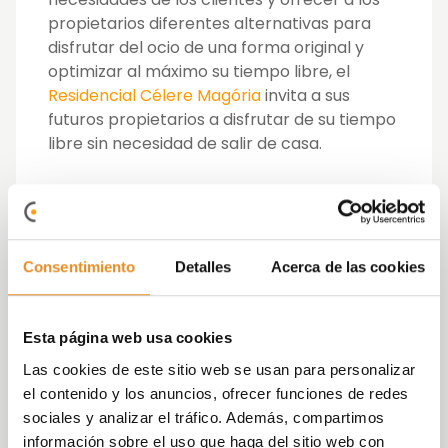
propietarios diferentes alternativas para
disfrutar del ocio de una forma original y
optimizar al máximo su tiempo libre, el
Residencial Célere Magória
invita a sus
futuros propietarios a disfrutar de su tiempo
libre sin necesidad de salir de casa.
Para ello, cuenta con un divertido parque
infantil, dotado con pavimentos de caucho,
donde los niños podrán disfrutar jugando en
un entorno protegido. Asimismo, dispone de
Consentimiento
Detalles
Acerca de las cookies
una sala social-gourmet, seña de identidad
de Vía Célere, con un estilo moderno y
vanguardista donde los propietarios podrán
Esta página web usa cookies
disfrutar de reuniones de amigos y
Las cookies de este sitio web se usan para personalizar
familiares.
el contenido y los anuncios, ofrecer funciones de redes
sociales y analizar el tráfico. Además, compartimos
Otra de las novedades del residencial, es su
información sobre el uso que haga del sitio web con