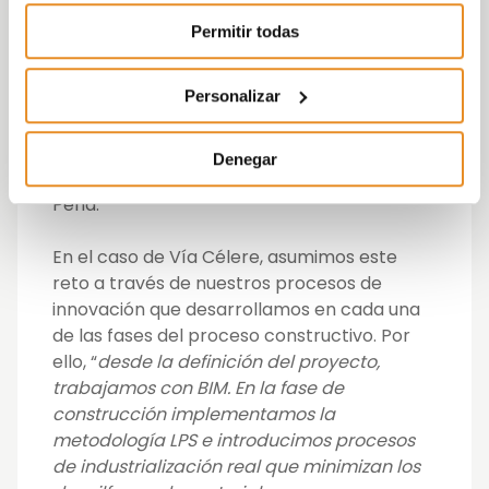
sus necesidades y bienestar. Durante esta
Permitir todas
transición, hemos tomado conciencia de
nuestra responsabilidad en la sostenibilidad:
Personalizar
“el crecimiento urbano acelerado conlleva
que el sector inmobiliario consume el 32%
de la energía mundial y emite una quinta
Denegar
parte de las emisiones CO2”
detalla Rosa
Peña.
En el caso de Vía Célere, asumimos este
reto a través de nuestros procesos de
innovación que desarrollamos en cada una
de las fases del proceso constructivo. Por
ello, “
desde la definición del proyecto,
trabajamos con BIM. En la fase de
construcción implementamos la
metodología LPS e introducimos procesos
de industrialización real que minimizan los