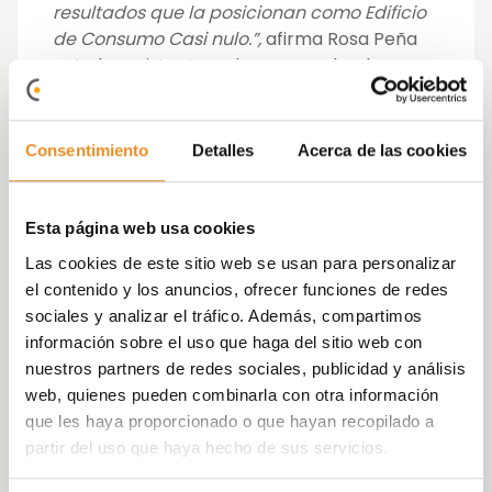
resultados que la posicionan como Edificio
de Consumo Casi nulo.”,
afirma Rosa Peña
ante los asistentes a la mesa redonda
Y no solamente en el ámbito del Consumo
Casi Nulo, en Vía Célere utilizamos
Consentimiento
Detalles
Acerca de las cookies
tecnologías como
District Heating
en
Diagonal Port
, energías renovables como la
aerotermia y geotermia, nuestras
Esta página web usa cookies
promociones tienen fachadas térmicas,
Las cookies de este sitio web se usan para personalizar
ventilación de doble flujo, etc…
el contenido y los anuncios, ofrecer funciones de redes
sociales y analizar el tráfico. Además, compartimos
Otra de las cuestiones que se abordaron en
información sobre el uso que haga del sitio web con
la mesa redonda fue si el sector inmobiliario
nuestros partners de redes sociales, publicidad y análisis
español está preparado para asumir el reto
web, quienes pueden combinarla con otra información
de la transformación del sector a la que
que les haya proporcionado o que hayan recopilado a
estamos asistiendo, en la que las personas
partir del uso que haya hecho de sus servicios.
son el centro de atención. Se diseña, se
construye y se comercializa pensando en