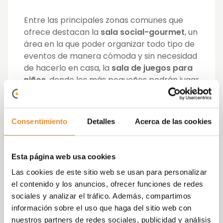
Entre las principales zonas comunes que
ofrece destacan la
sala social-gourmet
, un
área en la que poder organizar todo tipo de
eventos de manera cómoda y sin necesidad
de hacerlo en casa, la
sala de juegos para
niños
, donde los más pequeños podrán jugar
en un entorno tematizado, diseñado y
preparado especialmente para ellos, y la
sala co-working
, un espacio funcional,
Consentimiento
Detalles
Acerca de las cookies
diseñado con todas las comodidades para
estudiar o trabajar de una manera eficaz.
Los habitantes de estas viviendas también
Esta página web usa cookies
podrán disfrutar de una
piscina
, diseñada
Las cookies de este sitio web se usan para personalizar
tanto para adultos como para niños, un
el contenido y los anuncios, ofrecer funciones de redes
gimnasio
, para entrenar sin tener que salir
sociales y analizar el tráfico. Además, compartimos
de la comunidad y un
cuarto para
información sobre el uso que haga del sitio web con
bicicletas
, para que no tengan que
nuestros partners de redes sociales, publicidad y análisis