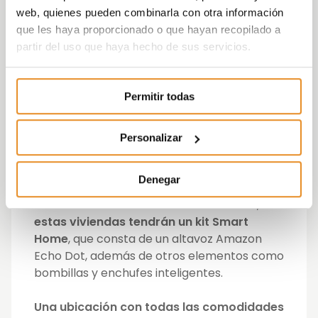
preocuparse por el espacio en casa para
web, quienes pueden combinarla con otra información
guardarla.
que les haya proporcionado o que hayan recopilado a
partir del uso que haya hecho de sus servicios.
Con el objetivo de convertir ese conjunto
residencial en el lugar idóneo para sus
clientes, sus viviendas incorporarán la
Permitir todas
funcionalidad
Célere Wish
, el
servicio
desarrollado en colaboración con
Amazon Alexa
a través del cual los
Personalizar
habitantes podrán controlar con su propia
voz elementos de su vivienda, como las
Denegar
luces, y externos a la misma, como la
reserva de las zonas comunes. Para ello,
estas viviendas tendrán un kit Smart
Home
, que consta de un altavoz Amazon
Echo Dot, además de otros elementos como
bombillas y enchufes inteligentes.
Una ubicación con todas las comodidades