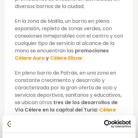
diversos barrios de la ciudad:
En la zona de Malilla, un barrio en plena
expansión, repleto de zonas verdes, con
conexiones inmejorables con el centro y con
cualquier tipo de servicio al alcance de la
mano se encuentran las
promociones
Célere Aura
y
Célere Elisae
.
En pleno barrio de Patraix, en una zona en
constante crecimiento y desarrollo y
caracterizada por la gran oferta de ocio y
servicios deportivos, sanitarios y educativos,
se ubican otros
tres de los desarrollos de
Vía Célere en la capital del Turia:
Célere
Llum
,
Célere Nox
y
Célere Nicet
.
En el barrio de Torrent, una zona moderna y