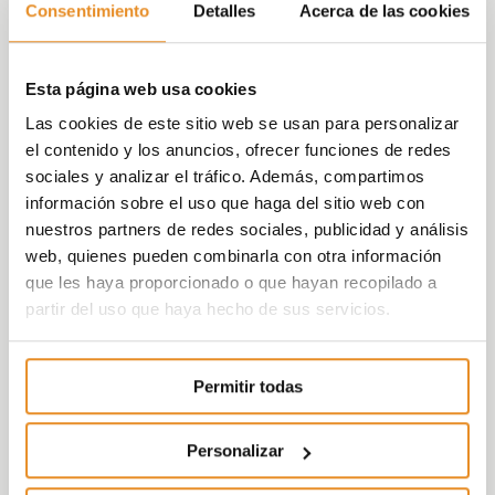
dinámica que dispone de todos los servicios
Consentimiento
Detalles
Acerca de las cookies
necesarios y que garantiza una perfecta
comunicación por transporte público y
privado, tanto con Valencia como con el
Esta página web usa cookies
resto de la población, encontramos
Célere
Las cookies de este sitio web se usan para personalizar
Arnott
.
el contenido y los anuncios, ofrecer funciones de redes
sociales y analizar el tráfico. Además, compartimos
En uno de los pulmones de Valencia, a pocos
información sobre el uso que haga del sitio web con
metros del antiguo cauce del Turia, se
nuestros partners de redes sociales, publicidad y análisis
encuentra
Célere MT22
, y en una ubicación
web, quienes pueden combinarla con otra información
privilegiada, a pocos metros de uno de los
que les haya proporcionado o que hayan recopilado a
emblemas de Valencia, la Ciudad de las
partir del uso que haya hecho de sus servicios.
Artes y las Ciencias, encontramos
Célere
Nauta Moreras
.
Permitir todas
En palabras de
Roberto Blanco
, Director
Territorial de Vía Célere para Cataluña,
Personalizar
Levante e Islas Baleares «Valencia es una
ciudad clave para Vía Célere, estamos