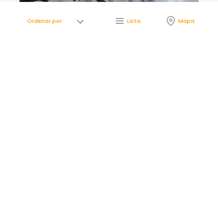
Lista
Mapa
Célere
QUIRINAL
España, Madrid, Madrid
En comercialización
Viviendas de 2 y 3 dormitorios
Desde
326.400€