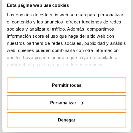
facilitar el teletrabajo y las reuniones en un
Esta página web usa cookies
entorno tranquilo y funcional. A ello se suma una
Las cookies de este sitio web se usan para personalizar
acogedora
sala social
, concebida para
el contenido y los anuncios, ofrecer funciones de redes
encuentros con familiares y amigos, así como un
sociales y analizar el tráfico. Además, compartimos
área de
juegos infantiles
. Para quienes
información sobre el uso que haga del sitio web con
disfrutan cuidándose, el
espacio fit
permite
nuestros partners de redes sociales, publicidad y análisis
entrenar sin salir de casa, pensado para
web, quienes pueden combinarla con otra información
motivar y fomentar hábitos saludables. En
que les haya proporcionado o que hayan recopilado a
conjunto, todas estas instalaciones están
partir del uso que haya hecho de sus servicios.
diseñadas para optimizar tu tiempo libre y
acompañarte en un día a día más práctico,
dinámico y lleno de comodidad.
Permitir todas
En Vía Célere apostamos por innovar e
implantar sistemas cada vez más eficientes,
Personalizar
consiguiendo edificios sostenibles y
comprometidos con el medio ambiente, la
Denegar
promoción dispone de
calificación energética
A
.