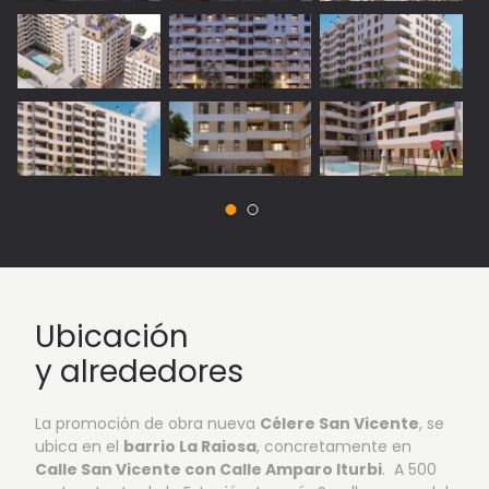
Ubicación
y alrededores
La promoción de obra nueva
Célere San Vicente
, se
ubica en el
barrio La Raiosa
, concretamente en
Calle San Vicente con Calle Amparo Iturbi
. A 500