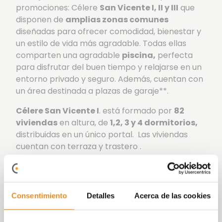
promociones: Célere
San Vicente I, II y III
que
disponen de
amplias zonas comunes
diseñadas para ofrecer comodidad, bienestar y
un estilo de vida más agradable. Todas ellas
comparten una agradable
piscina,
perfecta
para disfrutar del buen tiempo y relajarse en un
entorno privado y seguro. Además, cuentan con
un área destinada a plazas de garaje**.
Célere San Vicente I
. está formado por
82
viviendas
en altura, de
1,2, 3 y 4 dormitorios,
distribuidas en un único portal. Las viviendas
cuentan con terraza y trastero .
Además de los espacios compartidos, cuenta
con una
zona de aparcamiento para
bicicletas
, perfecta para quienes apuestan por
Consentimiento
Detalles
Acerca de las cookies
una movilidad sostenible y cómoda, una
moderna
sala coworking
equipada para