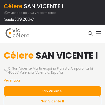
Célere
SAN VICENTE I
Viviendas de 1, 2, 3 y 4 dormitorios
369.200€
Desde
Célere
SAN VICENTE I
C. San Vicente Martir esquina Pianista Amparo Iturbi,
46007 Valencia, Valencia, España
Ver mapa
San Vicente I
San Vicente II