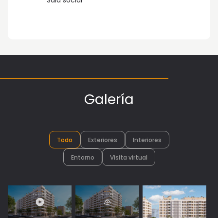
Sala social
Galería
Todo
Exteriores
Interiores
Entorno
Visita virtual