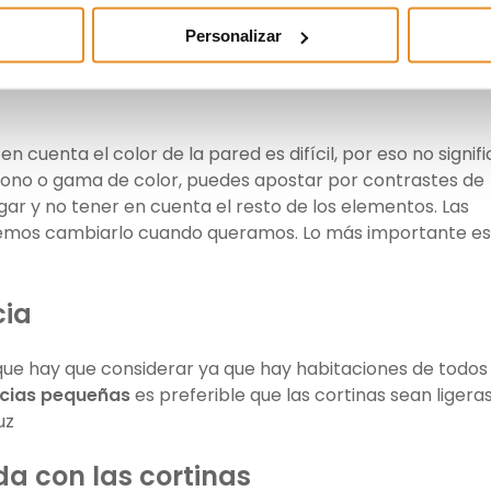
a puedes escoger tejidos con estampados en diferentes
Personalizar
ad a la estancia.
en cuenta el color de la pared es difícil, por eso no signif
tono o gama de color, puedes apostar por contrastes de
ar y no tener en cuenta el resto de los elementos. Las
odemos cambiarlo cuando queramos. Lo más importante es
cia
que hay que considerar ya que hay habitaciones de todos 
cias pequeñas
es preferible que las cortinas sean ligera
uz
da con las cortinas