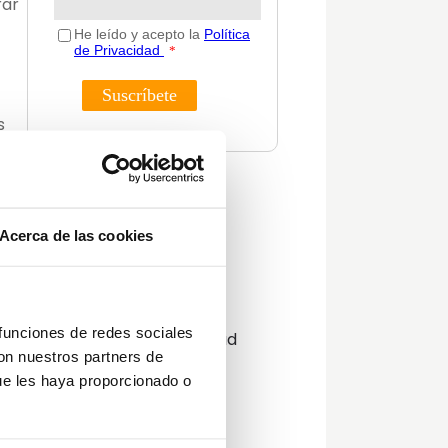
rar
s
a
Categorías
dad
Acerca de las cookies
Actualidad
 de
Consejos
Decoración
Guías
 funciones de redes sociales
Innovación y sostenibilidad
con nuestros partners de
Lifestyle
te
ue les haya proporcionado o
Lifestyle y decoración
n.
Opinión del Experto
Podcast
no