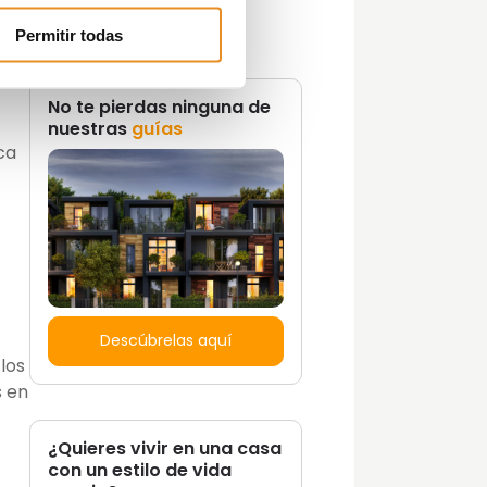
Promociones
Tendencias
Permitir todas
Zonas Comunes
No te pierdas ninguna de
nuestras
guías
ica
Descúbrelas aquí
los
s en
¿Quieres vivir en una casa
con un estilo de vida