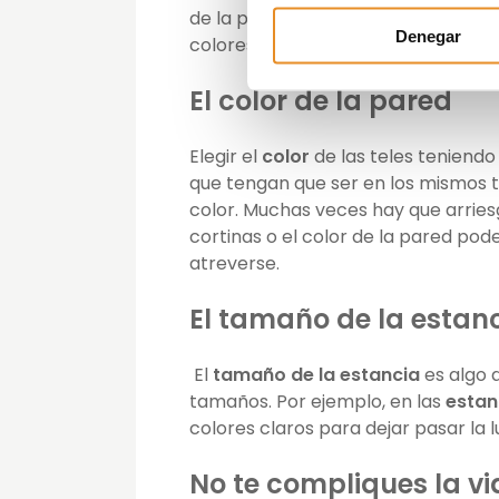
de la pared. Si tu decisión es clar
Denegar
colores y así, darle gran personalid
El color de la pared
Elegir el
color
de las teles teniendo 
que tengan que ser en los mismos 
color. Muchas veces hay que arriesg
cortinas o el color de la pared p
atreverse.
El tamaño de la estan
El
tamaño de la estancia
es algo 
tamaños. Por ejemplo, en las
estan
colores claros para dejar pasar la l
No te compliques la vi