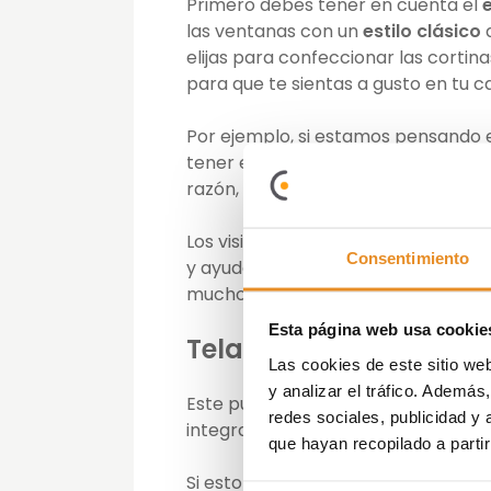
Primero debes tener en cuenta el
e
las ventanas con un
estilo clásico
q
elijas para confeccionar las cortin
para que te sientas a gusto en tu c
Por ejemplo, si estamos pensando 
tener en cuenta y controlar la lumi
razón, es muy importante combinar
Los visillos ayudan a restar clarida
Consentimiento
y ayudan a dar una sensación de pro
muchos tipos, desde finos a suaves
Esta página web usa cookie
Telas integradas en l
Las cookies de este sitio we
y analizar el tráfico. Ademá
Este punto es muy importante ya qu
redes sociales, publicidad y
integrada o prefieres que destaque
que hayan recopilado a parti
Si esto no lo tienes claro es muy i