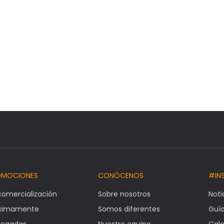
OMOCIONES
CONÓCENOS
#IN
comercialización
Sobre nosotros
Noti
óximamente
Somos diferentes
Guí
regadas
Nuestro equipo
Calc