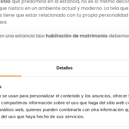
stilo
que predomina en la estancia, no es lo mismo deco
ue rústico en un ambiente actual y moderno. La tela que
as tiene que estar relacionado con tu propia personalidad
asa.
en una estancia tipo
habitación de matrimonio
debemo
nosidad de las estancias sin perder la privacidad. Por est
 las caídas con los
stores
y los visillos.
d a los ambientes, pero a su vez aportan un plus de
intimi
Detalles
tección con respecto al exterior. Los visillos pueden ser
 y delicados como vaporosos.
s
a decoración
b se usan para personalizar el contenido y los anuncios, ofrecer
s, compartimos información sobre el uso que haga del sitio web 
e debes saber si quieres que la cortina quede totalmen
 análisis web, quienes pueden combinarla con otra información q
 frente al resto de elementos que envuelven la
habitació
r del uso que haya hecho de sus servicios.
mportante que escojas un
diseño
liso que encaje con el to