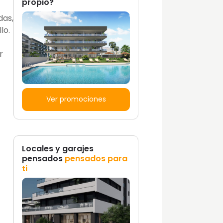
propio?
das,
lo.
r
Ver promociones
Locales y garajes
pensados
pensados para
ti