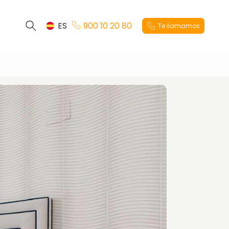
ES
900 10 20 80
Te llamamos