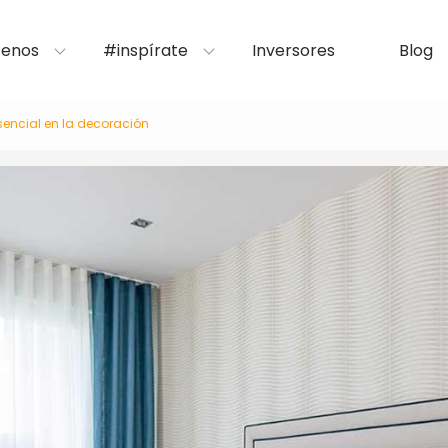
enos
#inspírate
Inversores
Blog
encial en la decoración