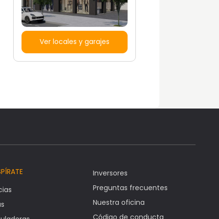
Ver locales y garajes
SPÍRATE
Inversores
Preguntas frecuentes
cias
Nuestra oficina
as
Código de conducta
uladoras