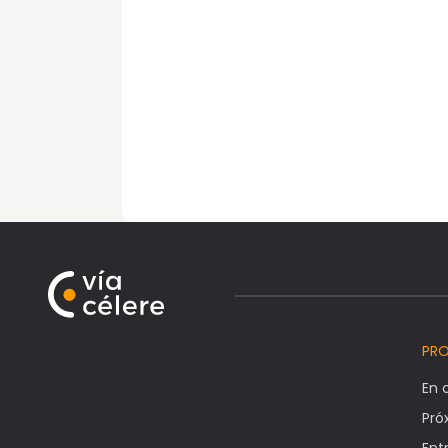
PR
En 
Pr
Ent