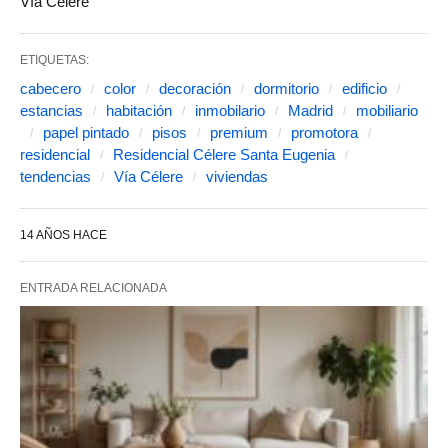
Vía Célere
ETIQUETAS:
cabecero
color
decoración
dormitorio
edificio
estancias
habitación
inmobilario
Madrid
mobiliario
papel pintado
pisos
premium
promotora
residencial
Residencial Célere Santa Eugenia
tendencias
Vía Célere
viviendas
14 AÑOS HACE
ENTRADA RELACIONADA