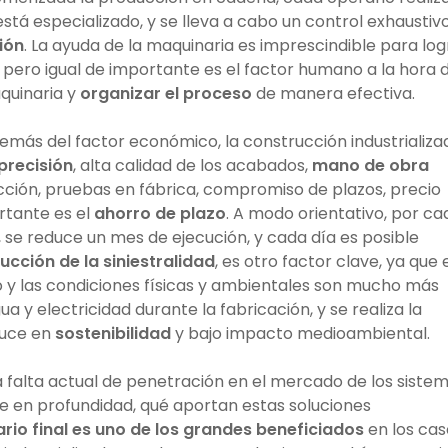
tá especializado, y se lleva a cabo un control exhaustiv
ión
. La ayuda de la maquinaria es imprescindible para log
a, pero igual de importante es el factor humano a la hora 
uinaria y
organizar el proceso
de manera efectiva.
emás del factor económico, la construcción industrializa
precisión
, alta calidad de los acabados,
mano de obra
ucción, pruebas en fábrica, compromiso de plazos, precio
rtante es el
ahorro de plazo
. A modo orientativo, por ca
 se reduce un mes de ejecución, y cada día es posible
ucción de la siniestralidad
, es otro factor clave, ya que 
 y las condiciones físicas y ambientales son mucho más
ua y electricidad durante la fabricación, y se realiza la
aduce en
sostenibilidad
y bajo impacto medioambiental.
e la falta actual de penetración en el mercado de los siste
oce en profundidad, qué aportan estas soluciones
ario final es uno de los grandes beneficiados
en los cas