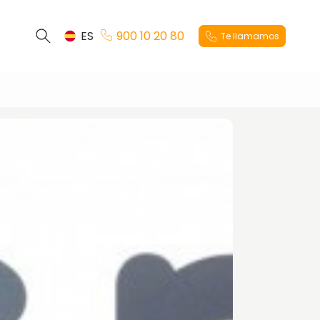
ES
900 10 20 80
Te llamamos