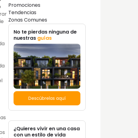
Promociones
o
Tendencias
rar
Zonas Comunes
de
No te pierdas ninguna de
nuestras
guías
da
da
el
Descúbrelas aquí
mas
¿Quieres vivir en una casa
os
con un estilo de vida