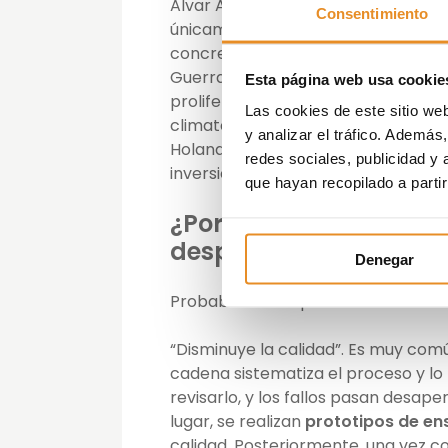
Alvar Aalto, con proyectos
modular
Consentimiento
únicamente se ha desarrollado de 
concretos: en Europa del Este, la u
Guerra Mundial; en Estados Unidos,
Esta página web usa cookie
proliferación de pequeñas empresas
Las cookies de este sitio we
climatología hostil que obliga a red
y analizar el tráfico. Ademá
Holanda, la Primera Revolución Indust
redes sociales, publicidad y
inversión en investigación; en Japón,
que hayan recopilado a parti
¿Por qué la construcci
despegado en nuestro
Denegar
Probablemente por las falsas creen
“Disminuye la calidad”. Es muy com
cadena sistematiza el proceso y l
revisarlo, y los fallos pasan desape
lugar, se realizan
prototipos de e
calidad. Posteriormente, una vez 