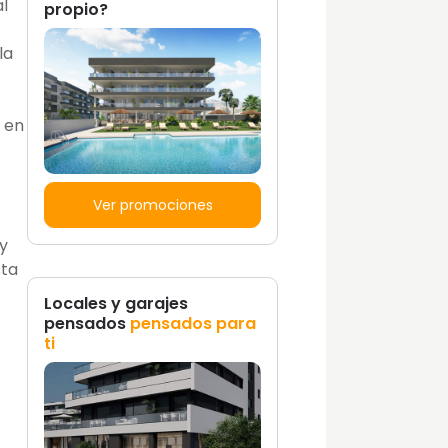
al
propio?
la
o en
Ver promociones
 y
sta
Locales y garajes
pensados
pensados para
ti