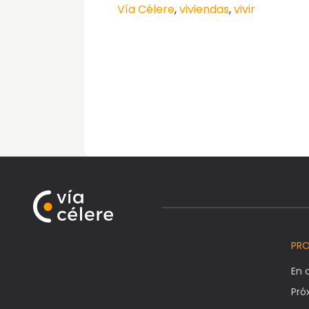
Vía Célere
,
viviendas
,
vivir
PR
En 
Pr