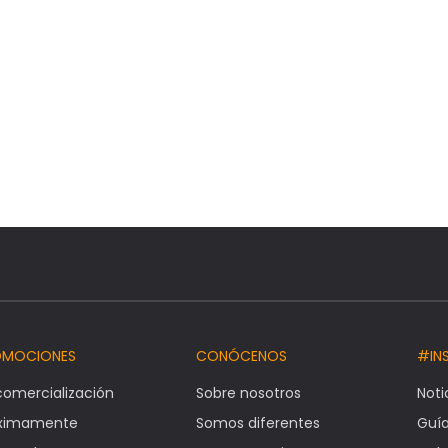
OMOCIONES
CONÓCENOS
#IN
comercialización
Sobre nosotros
Noti
óximamente
Somos diferentes
Guí