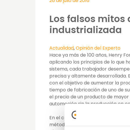
26 de julio de 2016
Los falsos mitos 
industrializada
Actualidad
,
Opinión del Experto
Hace ya más de 100 años, Henry F
aplicando los principios de lo qu
sistema, cada trabajador desempeñ
precisa y altamente desarrollada. 
con el objetivo de aumentar la pro
tiempo de fabricación de uno de su
el precio de un producto de mayor ca
automoción sin la producción en c
En el campo de la construcción, e
método de trabajo habitual. Lejos d