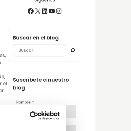
Facebook
X
LinkedIn
YouTube
Instagram
Buscar en el blog
es,
e
ón
,
Suscríbete a nuestro
r el
blog
ar
mo
 o