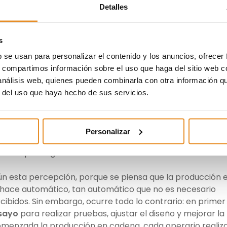
es, racionales y tecnológicos
, la industrialización
Detalles
manera puntual, en entornos condicionados por
factore
rgencia de la producción de viviendas en masa tras la II
 el aprovechamiento de sus recursos naturales con la
s
 de construcción en madera; en Suecia y Finlandia, la
b se usan para personalizar el contenido y los anuncios, ofrecer
ucir el hormigonado in situ al mínimo; en Reino Unido y
s, compartimos información sobre el uso que haga del sitio web 
rial del s.XVIII, y en la actualidad el apoyo institucional y 
 análisis web, quienes pueden combinarla con otra información q
 la referencia de la industria del automóvil.
r del uso que haya hecho de sus servicios.
ón industrializada todavía no ha
 país?
Personalizar
cias que surgen a su alrededor:
ún esta percepción, porque se piensa que la producción 
o hace automático, tan automático que no es necesario
rcibidos. Sin embargo, ocurre todo lo contrario: en primer
nsayo
para realizar pruebas, ajustar el diseño y mejorar la
comenzada la producción en cadena, cada operario realiz