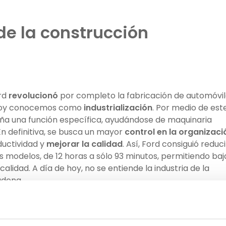
de la construcción
ord
revolucionó
por completo la fabricación de automóvil
e hoy conocemos como
industrialización
. Por medio de est
a una función específica, ayudándose de maquinaria
En definitiva, se busca un mayor
control en la organizaci
ductividad y
mejorar la calidad
. Así, Ford consiguió reduci
s modelos, de 12 horas a sólo 93 minutos, permitiendo baj
lidad. A día de hoy, no se entiende la industria de la
adena.
n cambio, este sistema no ha terminado de asentarse co
e los ambiciosos intentos de Le Corbusier, Walter Gropius