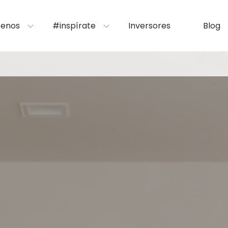
enos
#inspírate
Inversores
Blog