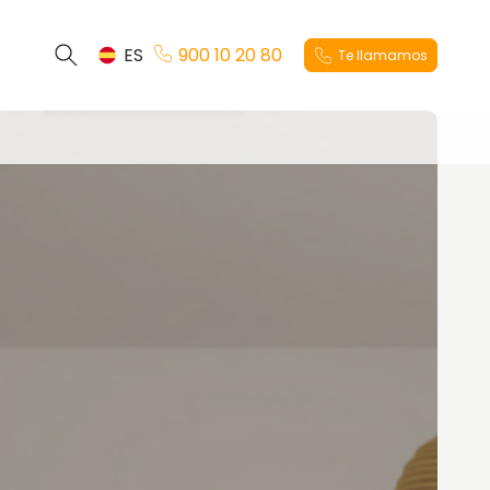
ES
900 10 20 80
Te llamamos