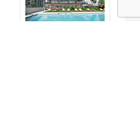
Ver promociones
Locales y garajes pensados
pensados para ti