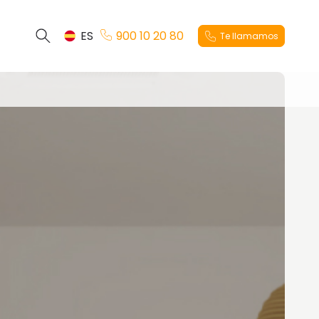
ES
900 10 20 80
Te llamamos