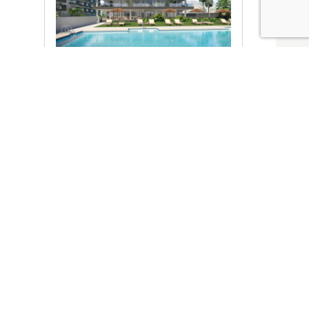
Ver promociones
Locales y garajes pensados
pensados para ti