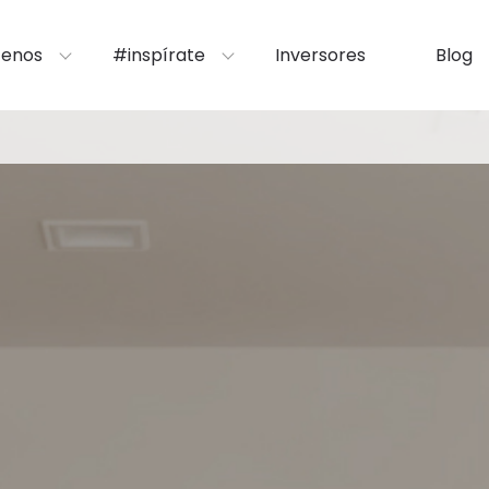
enos
#inspírate
Inversores
Blog