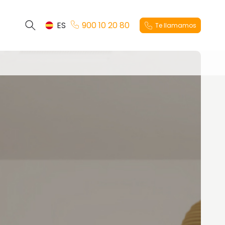
ES
900 10 20 80
Te llamamos