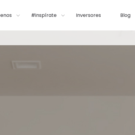
enos
#inspírate
Inversores
Blog