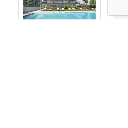
Ver promociones
Locales y garajes pensados
pensados para ti