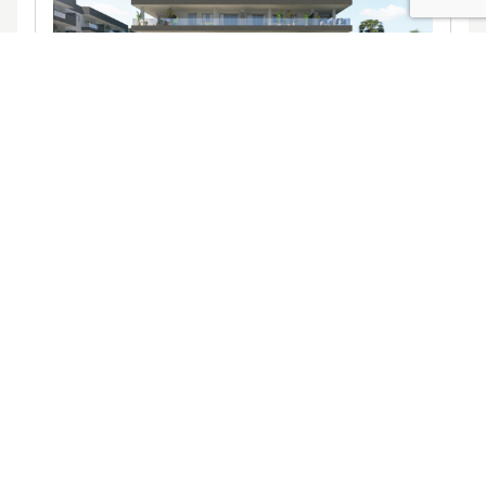
Ver promociones
Locales y garajes pensados
pensados
para ti