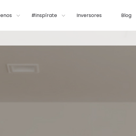
enos
#inspírate
Inversores
Blog