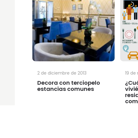
2 de diciembre de 2013
19 de
Decora con terciopelo
¿Cuá
estancias comunes
vivi
resi
com