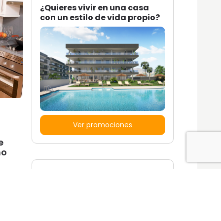
¿Quieres vivir en una casa
con un estilo de vida propio?
Ver promociones
e
mo
Locales y garajes pensados
pensados para ti