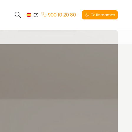
ES
900 10 20 80
Te llamamos