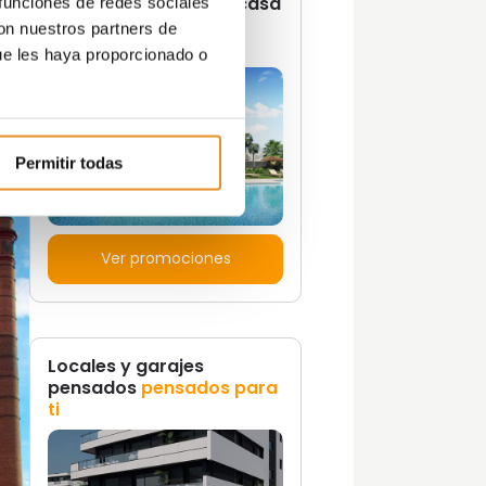
¿Quieres vivir en una casa
 funciones de redes sociales
con un estilo de vida
con nuestros partners de
on
propio?
ue les haya proporcionado o
Permitir todas
Ver promociones
Locales y garajes
pensados
pensados para
ti