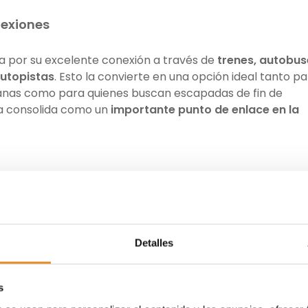
nexiones
 por su excelente conexión a través de
trenes, autobus
autopistas
. Esto la convierte en una opción ideal tanto p
anas como para quienes buscan escapadas de fin de
la consolida como un
importante punto de enlace en la
o
ad de servicios que aseguran entretenimiento para todos
a centros comerciales y restaurantes. Y es que,
cuenta c
ecesidad de desplazarse lejos.
Además, su cercanía a ot
Detalles
bilidades de ocio y cultura, creando un entorno ideal par
d y diversión.
s