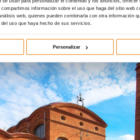
b se usan para personalizar el contenido y los anuncios, ofrecer
s, compartimos información sobre el uso que haga del sitio web 
recios de vivienda más asequibles en comparación c
 análisis web, quienes pueden combinarla con otra información q
 oferta inmobiliaria, distribuida entre diferentes barrios,
r del uso que haya hecho de sus servicios.
dos los gustos y necesidades, ofreciendo tranquilidad y
Personalizar