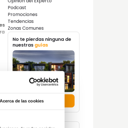
Opinión del Experto
Podcast
Promociones
Tendencias
es
Zonas Comunes
ara
No te pierdas ninguna de
nuestras
guías
 los
on
ras
Descúbrelas aquí
Acerca de las cookies
a