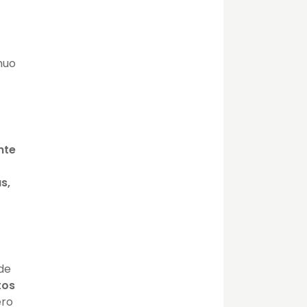
nuo
nte
s,
 de
tos
ero