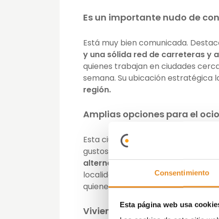
Es un importante nudo de co
Está muy bien comunicada. Destaca
y una sólida red de carreteras y 
quienes trabajan en ciudades cerc
semana. Su ubicación estratégica 
región.
Amplias opciones para el oci
Esta ciudad ofrece una gran varied
gustos. Desde cines y teatros hast
alternativas para disfrutar sin n
Consentimiento
localidades amplía aún más las posi
quienes buscan combinar comodida
Esta página web usa cookie
Viviendas más económicas