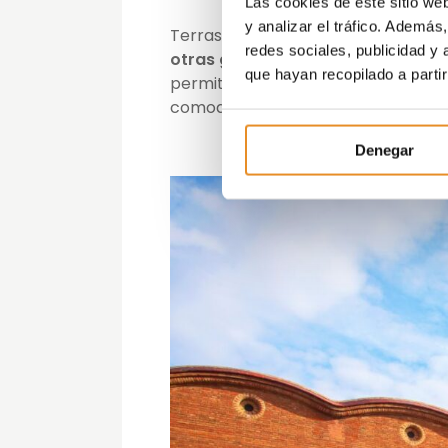
Las cookies de este sitio we
y analizar el tráfico. Ademá
Terrassa destaca por contar con
p
redes sociales, publicidad y
otras grandes ciudades.
Su variada
que hayan recopilado a parti
permite encontrar opciones para to
comodidad.
Denegar