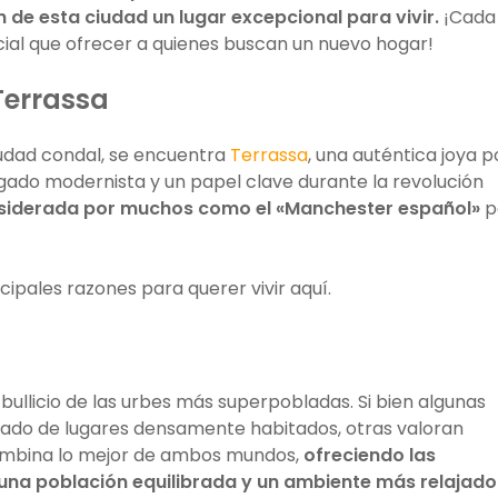
n de esta ciudad un lugar excepcional para vivir.
¡Cada
cial que ofrecer a quienes buscan un nuevo hogar!
Terrassa
iudad condal, se encuentra
Terrassa
, una auténtica joya p
egado modernista y un papel clave durante la revolución
nsiderada por muchos como el «Manchester español»
p
cipales razones para querer vivir aquí.
 bullicio de las urbes más superpobladas. Si bien algunas
rado de lugares densamente habitados, otras valoran
ombina lo mejor de ambos mundos,
ofreciendo las
na población equilibrada y un ambiente más relajado