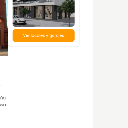
Ver locales y garajes
,
uña
ssa