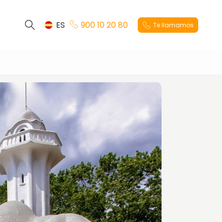
ES
900 10 20 80
Te llamamos