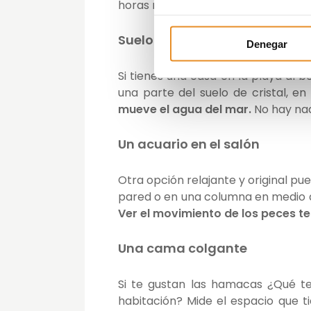
horas mientras disfrutas de un buen
Suelo de cristal sobre agua
Denegar
Si tienes una casa en la playa al
una parte del suelo de cristal, en
mueve el agua del mar.
No hay nad
Un acuario en el salón
Otra opción relajante y original pu
pared o en una columna en medio de
Ver el movimiento de los peces te
Una cama colgante
Si te gustan las hamacas ¿Qué t
habitación? Mide el espacio que t