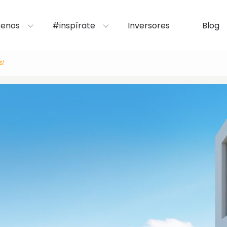
enos
#inspírate
Inversores
Blog
s!