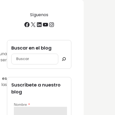
Síguenos
Facebook
X
LinkedIn
YouTube
Instagram
Buscar en el blog
 una
 ser
e
es
 las
Suscríbete a nuestro
blog