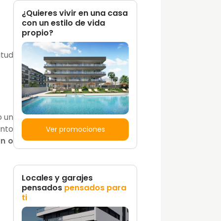
¿Quieres vivir en una casa
con un estilo de vida
propio?
itud
o un
ento
Ver promociones
ón o
Locales y garajes
pensados
pensados para
ti