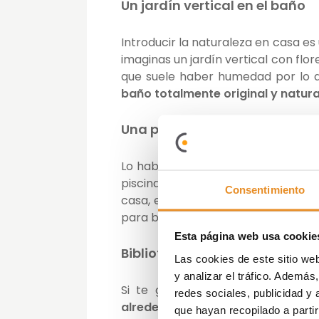
Un jardín vertical en el baño
Introducir la naturaleza en casa es
imaginas un jardín vertical con flo
que suele haber humedad por lo q
baño totalmente original y natura
Una piscina interior y exterior
Lo habitual en las casas es tener u
piscina que sea ambas cosas? Se 
Consentimiento
casa, en el jardín o en una
terraza
para bañarse en invierno también.
Esta página web usa cookie
Biblioteca de cristal
Las cookies de este sitio we
y analizar el tráfico. Ademá
Si te gusta leer con luz natur
redes sociales, publicidad y
alrededor de la biblioteca.
Podrás 
que hayan recopilado a parti