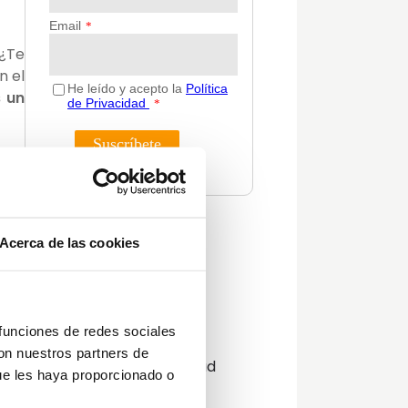
 ¿Te
n el
 un
 una
e la
Categorías
Acerca de las cookies
char
Actualidad
Consejos
Decoración
 funciones de redes sociales
Guías
con nuestros partners de
Innovación y sostenibilidad
tal
ue les haya proporcionado o
Lifestyle
 las