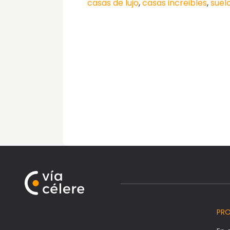
casas de lujo
,
casas increibles
,
suelo
PR