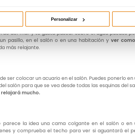
 libro.
Personalizar
 borde del mar y te gusta pasear sobre el agua puedes p
 un pasillo, en el salón o en una habitación y
ver como
a más relajante.
ede ser colocar un acuario en el salón. Puedes ponerlo en
l salón para que se vea desde todas las esquinas del sa
 relajará mucho.
e parece la idea una cama colgante en el salón o en
ienes y comprueba el techo para ver si aguantará el p