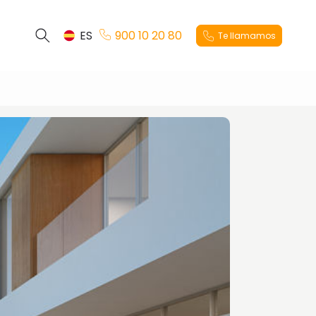
ES
900 10 20 80
Te llamamos