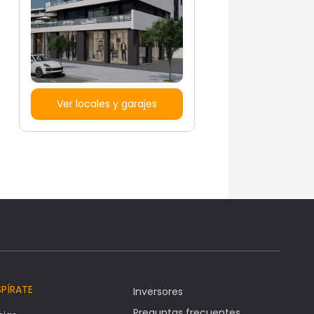
Ver locales y garajes
SPÍRATE
Inversores
Preguntas frecuentes