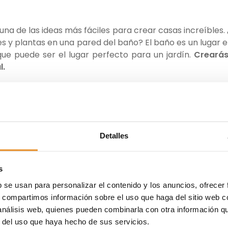
 una de las ideas más fáciles para crear casas increíbles.
res y plantas en una pared del baño? El baño es un lugar e
ue puede ser el lugar perfecto para un jardín.
Crearás
l.
na piscina exterior y/o interior, pero ¿Y si apuestas por
puede crear una piscina que tenga una parte fuera d
Detalles
, y otra parte dentro, en una zona que se pueda aprove
s
b se usan para personalizar el contenido y los anuncios, ofrecer
s, compartimos información sobre el uso que haga del sitio web 
al una buena opción puede ser
poner paredes de cris
 análisis web, quienes pueden combinarla con otra información q
tener vistas al jardín o hacia el cielo y sentir el paso de
r del uso que haya hecho de sus servicios.