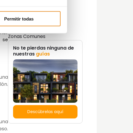
Lifestyle y decoración
Opinión del Experto
Podcast
Permitir todas
Promociones
Tendencias
oner
Zonas Comunes
 se
No te pierdas ninguna de
nuestras
guías
 una
lón.
Descúbrelas aquí
 una
eso.