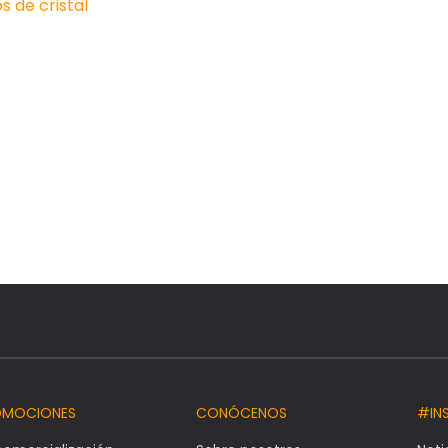
s de cristal
OMOCIONES
CONÓCENOS
#IN