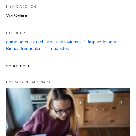
PUBLICADO POR
Vía Célere
ETIQUETAS:
como se calcula el ibi de una vivienda
Impuesto sobre
Bienes Inmuebles
impuestos
9 AÑOS HACE
ENTRADA RELACIONADA