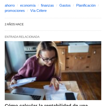
ahorro
economía
finanzas
Gastos
Planificación
promociones
Vía Célere
2 AÑOS HACE
ENTRADA RELACIONADA
Cómo calcular la rentabilidad de una