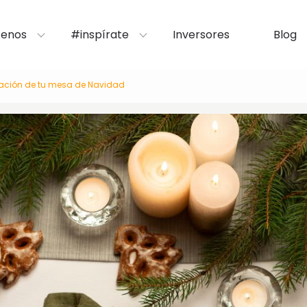
enos
#inspírate
Inversores
Blog
ración de tu mesa de Navidad