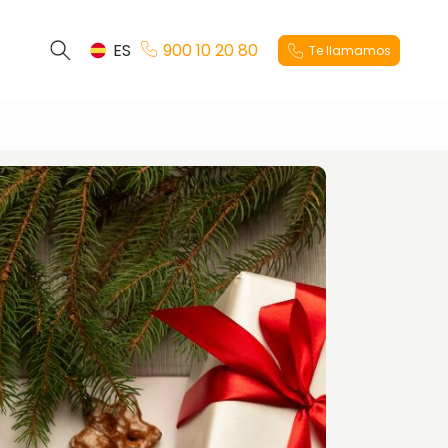
ES
900 10 20 80
Te llamamos