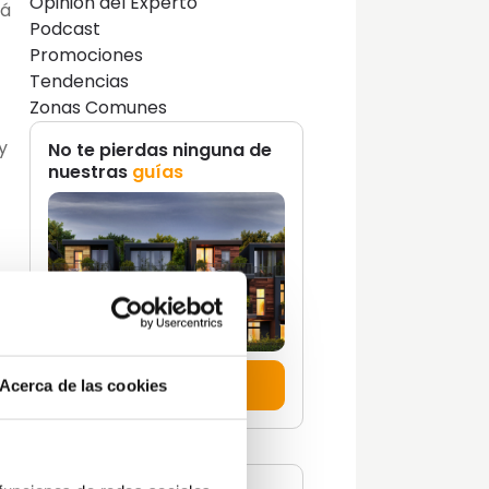
Opinión del Experto
rá
Podcast
Promociones
Tendencias
Zonas Comunes
 y
No te pierdas ninguna de
nuestras
guías
Descúbrelas aquí
Acerca de las cookies
r
 las