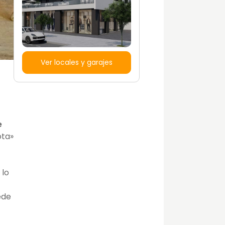
Ver locales y garajes
e
ota»
 lo
uede