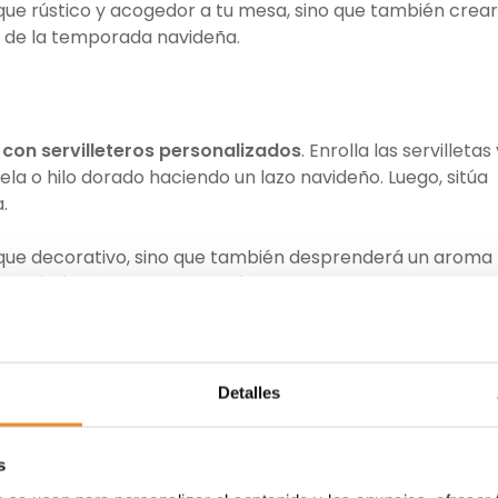
oque rústico y acogedor a tu mesa, sino que también crea
 de la temporada navideña.
 con servilleteros personalizados
. Enrolla las servilletas
a o hilo dorado haciendo un lazo navideño. Luego, sitúa
a.
toque decorativo, sino que también desprenderá un aroma
ún más único,
coloca una etiqueta con el nombre del
esta manera el lugar asignado para cada persona.
Detalles
o rojo, verde o dorado
para crear un ambiente festivo.
amentados
que añadan un toque de sofisticación o
utiliza
s
ra lograr una iluminación cálida. Y es que, la luz suave de