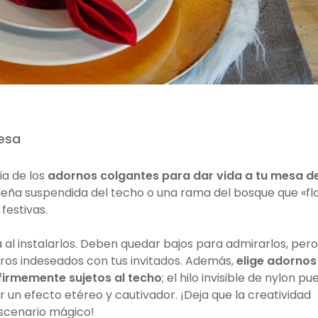
esa
a de los
adornos colgantes para dar vida a tu mesa d
deña suspendida del techo o una rama del bosque que «fl
festivas.
a al instalarlos. Deben quedar bajos para admirarlos, pero
ros indeseados con tus invitados. Además,
elige adornos
 firmemente sujetos al techo
; el hilo invisible de nylon p
 un efecto etéreo y cautivador. ¡Deja que la creatividad
escenario mágico!