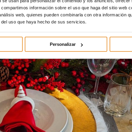
b se usan para personalizar el contenido y los anuncios, ofrecer
ósfera acogedora, transformando la mesa en un espacio
s, compartimos información sobre el uso que haga del sitio web 
 todos tus familiares querrán disfrutar.
 análisis web, quienes pueden combinarla con otra información q
r del uso que haya hecho de sus servicios.
Personalizar