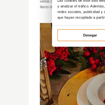
Las cookies de este sitio we
velas contribuirá a crear una atm
y analizar el tráfico. Ademá
lleno de calidez y encanto en la que
redes sociales, publicidad y
que hayan recopilado a parti
Denegar