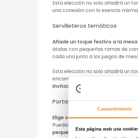
Esta elección no solo añadirá un t
una conexión con la esencia misma
Servilleteros temáticos
Añade un toque festivo a la mesa
átalas con pequeñas ramas de canel
cada una junto a los juegos de mes
Esta elección no solo añadirá un 
encantador. Para darle un toque a
invitado en el lazo
, señalando de 
Portavelas festivos
Consentimiento
Elige velas en tonos clásicos com
Puedes optar por
portavelas orn
Esta página web usa cookie
pequeñas linternas decorativas
pa