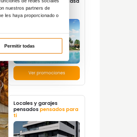
¿Quieres vivir en una casa
 funciones de redes sociales
con un estilo de vida
con nuestros partners de
propio?
ue les haya proporcionado o
Permitir todas
Ver promociones
Locales y garajes
pensados
pensados para
ti