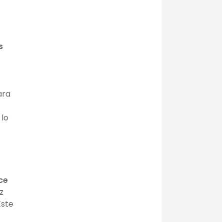
s
ra
 lo
ce
z
ste