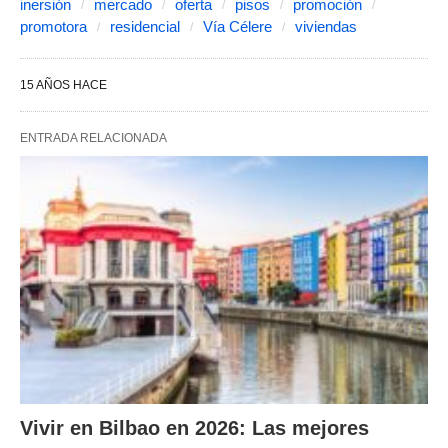
inersión
mercado
oferta
pisos
promoción
promotora
residencial
Vía Célere
viviendas
15 AÑOS HACE
ENTRADA RELACIONADA
Vivir en Bilbao en 2026: Las mejores