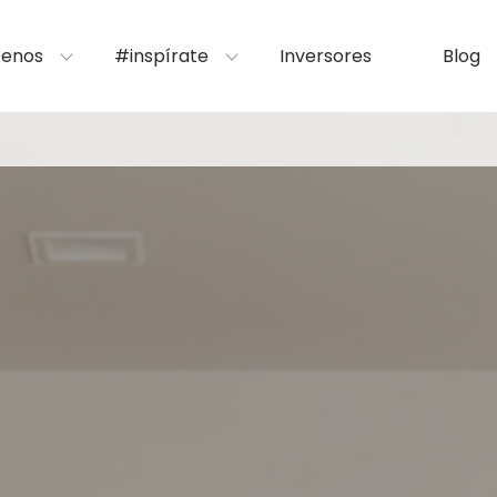
enos
#inspírate
Inversores
Blog