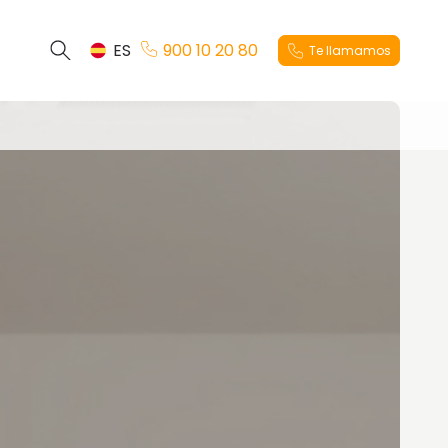
ES
900 10 20 80
Te llamamos