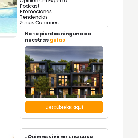
Opinión del Experto
Podcast
Promociones
Tendencias
Zonas Comunes
No te pierdas ninguna de
nuestras
guías
Descúbrelas aquí
¿Quieres vivir en una casa