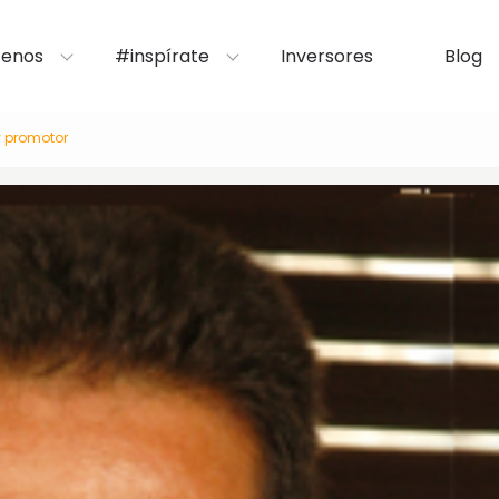
enos
#inspírate
Inversores
Blog
y promotor