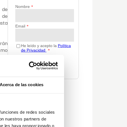
n de
 de
asta
erán
ismo
que
 con
Acerca de las cookies
Categorías
nio
Actualidad
Consejos
 funciones de redes sociales
Decoración
con nuestros partners de
Guías
ue les haya proporcionado o