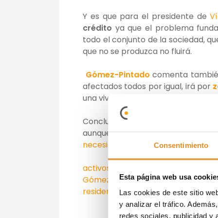
Y es que para el presidente de
V
crédito
ya que el problema fund
todo el conjunto de la sociedad, 
que no se produzca no fluirá.
Gómez-Pintado
comenta tambié
afectados todos por igual, irá por
z
una vivienda nueva, usada que vaca
Concluye afirmando que, la
recupe
aunque ya esté sucediendo en alg
necesidad de vivienda
.
Consentimiento
activos
,
alianza
,
banca
,
colaboraci
Esta página web usa cookie
Gómez-Pintado
,
ley financiera
,
ofe
residenciales
,
ritmo
,
salida
,
stock
,
t
Las cookies de este sitio we
y analizar el tráfico. Ademá
redes sociales, publicidad y