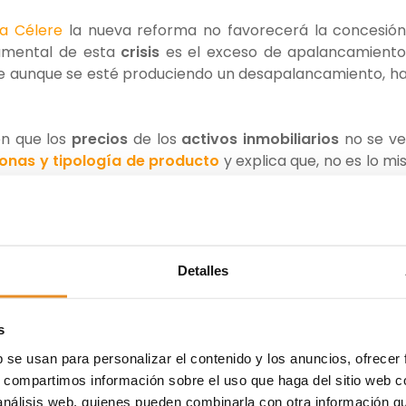
ía Célere
la nueva reforma no favorecerá la concesió
amental de esta
crisis
es el exceso de apalancamiento
que aunque se esté produciendo un desapalancamiento, h
n que los
precios
de los
activos inmobiliarios
no se v
onas y tipología de producto
y explica que, no es lo m
cional.
ración del sector
vendrá cuando se consuma el
stock
unas zonas, veremos
en un futuro no muy lejano, zonas
Detalles
ón
,
demanda
,
entidades financieras
,
expansión
,
Juan Anto
s
rta
,
precios
,
presdente
,
promociones
,
promotoras
,
ipologías
,
ventas
,
Vía Célere
,
viviendas
,
zonas
b se usan para personalizar el contenido y los anuncios, ofrecer
s, compartimos información sobre el uso que haga del sitio web 
 análisis web, quienes pueden combinarla con otra información q