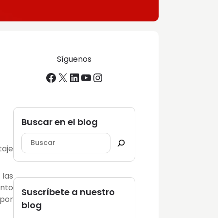
Síguenos
Facebook
X
LinkedIn
YouTube
Instagram
Buscar en el blog
taje
 las
nto
Suscríbete a nuestro
 por
blog