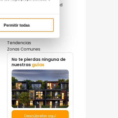
Innovación y sostenibilidad
Lifestyle
Lifestyle y decoración
Opinión del Experto
Permitir todas
Podcast
Promociones
Tendencias
Zonas Comunes
No te pierdas ninguna de
nuestras
guías
Descúbrelas aquí