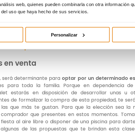
 la elección se decanta por alejarte excesivamente de
 análisis web, quienes pueden combinarla con otra información q
nto que conseguirás los mejores precios a través de
r del uso que haya hecho de sus servicios.
cuenta al comprar una casa? Descarga esta guí
Personalizar
 los puntos importantes a tener en cuenta para
decidirte por una casa
s en venta
te, será determinante para
optar por un determinado es
s para toda la familia. Porque en dependencia de 
alet estarás en disposición de desarrollar unas u o
 Antes de formalizar la compra de esta propiedad, te ser
on las que más te gustan. Para que la elección sea la
de comprador que presentes en estos momentos. Toma
 fiesta al aire libre o disponer de una piscina para dart
algunas de las propuestas que te brindan esta clas