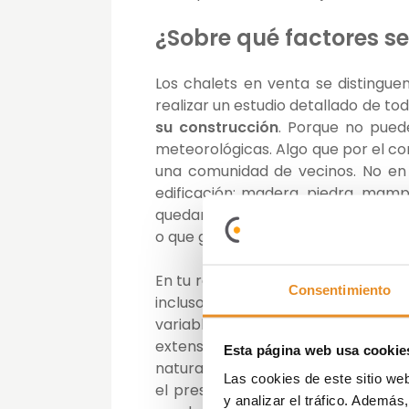
¿Sobre qué factores s
Los chalets en venta se distingue
realizar un estudio detallado de to
su construcción
. Porque no pued
meteorológicas. Algo que por el c
una comunidad de vecinos. No en v
edificación: madera, piedra, mamp
quedará más remedio que centrarte
o que generen un mayor confort.
En tu resolución también dependerá 
Consentimiento
incluso si estarás
acompañado po
variables, la mejor solución pasa
extensas parcelas en donde tus 
Esta página web usa cookie
naturaleza y el aire libre con tot
Las cookies de este sitio we
el presupuesto que manejes para f
y analizar el tráfico. Ademá