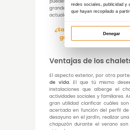
puedes ahorrarte mucho dinero si
redes sociales, publicidad y
grandes poblaciones. Hasta el pu
que hayan recopilado a parti
actuales ofertas.
¿Sabes qué debes tener en 
Denegar
gratuita y descubre todos
Ventajas de los chalet
El aspecto exterior, por otra par
de vida
. El que tú mismo desee
instalaciones que alberge el ch
actividades sociales y familiares.
gran utilidad clarificar cuáles s
acertada en función del perfil 
desayuno en el jardín, realizar una
chapuzón durante el verano son 