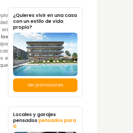
¿Quieres vivir en una casa
opio
con un estilo de vida
alet
propio?
r en
 los
jos
icas
os e
 que
Ver promociones
Locales y garajes
pensados
pensados para
ti