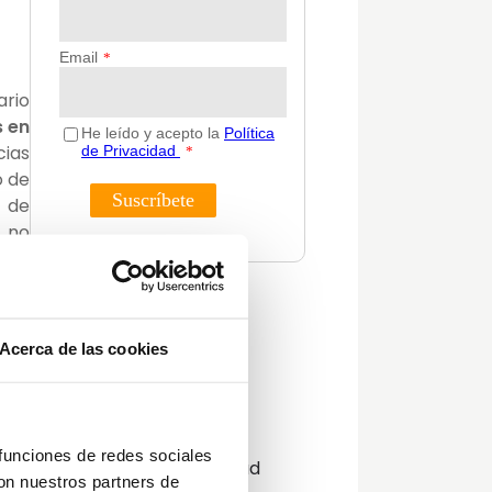
ario
s en
cias
o de
o de
, no
vida
Categorías
et o
Acerca de las cookies
Actualidad
stas
Consejos
 con
Decoración
e la
Guías
r en
 funciones de redes sociales
Innovación y sostenibilidad
rque
con nuestros partners de