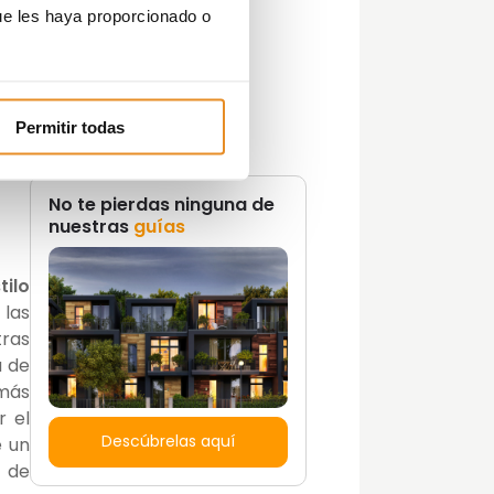
Lifestyle
 las
ue les haya proporcionado o
Lifestyle y decoración
 las
Opinión del Experto
Podcast
Promociones
a
Permitir todas
Tendencias
Zonas Comunes
No te pierdas ninguna de
nuestras
guías
tilo
las
tras
á de
 más
r el
Descúbrelas aquí
e un
e de