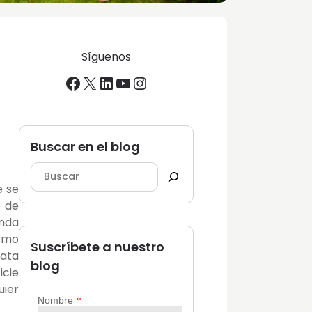
Síguenos
Facebook
X
LinkedIn
YouTube
Instagram
Buscar en el blog
e se
e de
enda
como
Suscríbete a nuestro
ata
blog
icie
uier