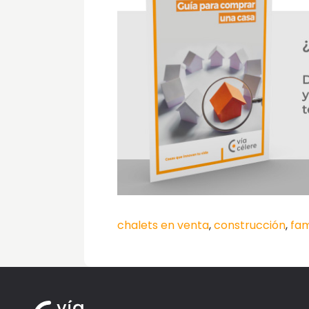
chalets en venta
,
construcción
,
fam