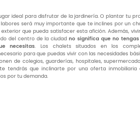
gar ideal para disfrutar de la jardinería. O plantar tu pr
 labores será muy importante que te inclines por un ch
xterior que pueda satisfacer esta afición. Además, vivi
ado del centro de la ciudad
no significa que no tengas
que necesitas
. Los chalets situados en los comple
necesario para que puedas vivir con las necesidades bás
ponen de colegios, guarderías, hospitales, supermercad
te tendrás que inclinarte por una oferta inmobiliaria
dos por tu demanda.