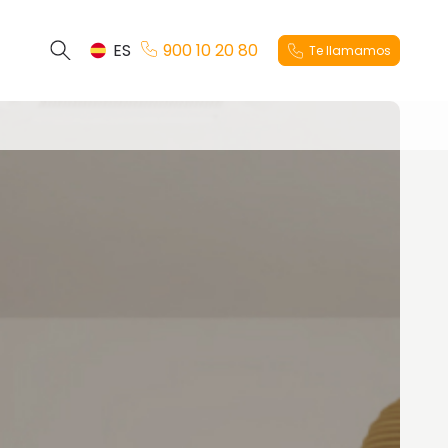
ES
900 10 20 80
Te llamamos