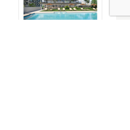
Ver promociones
Locales y garajes pensados
pensados para ti