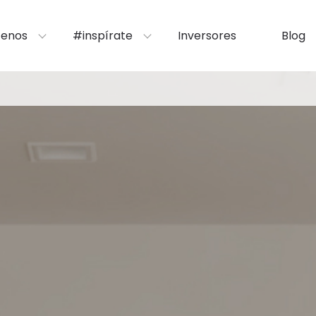
enos
#inspírate
Inversores
Blog