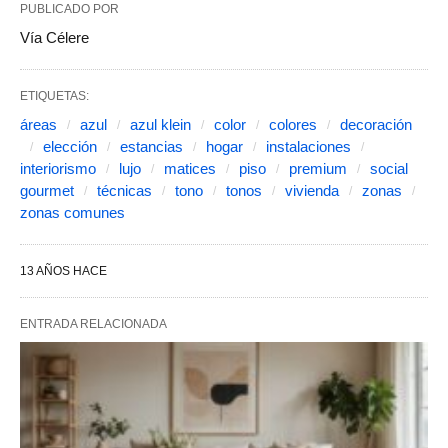
PUBLICADO POR
Vía Célere
ETIQUETAS:
áreas
azul
azul klein
color
colores
decoración
elección
estancias
hogar
instalaciones
interiorismo
lujo
matices
piso
premium
social
gourmet
técnicas
tono
tonos
vivienda
zonas
zonas comunes
13 AÑOS HACE
ENTRADA RELACIONADA