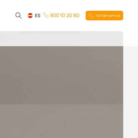
ES
900 10 20 80
Te llamamos