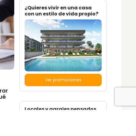
¿Quieres vivir en una casa
con un estilo de vida propio?
Ver promociones
rar
ué
Locales y garajes pensados
pensados para ti