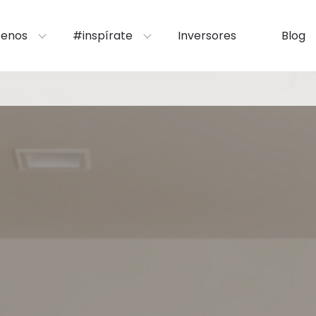
enos
#inspírate
Inversores
Blog