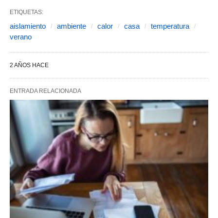
ETIQUETAS:
aislamiento
ambiente
calor
casa
temperatura
verano
2 AÑOS HACE
ENTRADA RELACIONADA